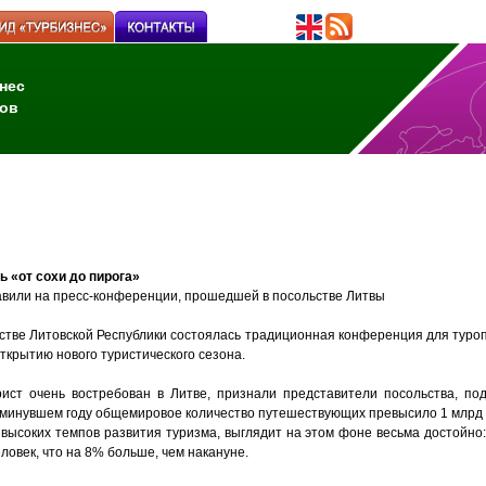
нес
ов
ь «от сохи до пирога»
авили на пресс-конференции, прошедшей в посольстве Литвы
ьстве Литовской Республики состоялась традиционная конференция для туро
крытию нового туристического сезона.
рист очень востребован в Литве, признали представители посольства, по
В минувшем году общемировое количество путешествующих превысило 1 млрд 
высоких темпов развития туризма, выглядит на этом фоне весьма достойно:
ловек, что на 8% больше, чем накануне.