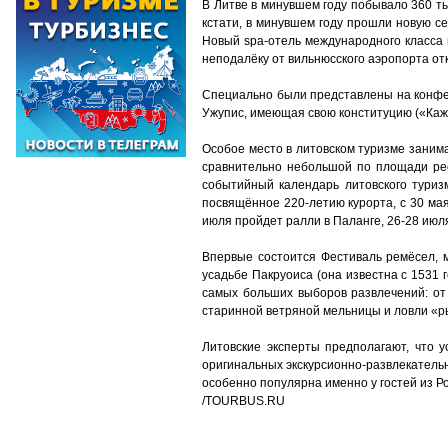
В Литве в минувшем году побывало 360 ты
кстати, в минувшем году прошли новую се
Новый spa-отель международного класса 
неподалёку от вильнюсского аэропорта от
Специально были представлены на конфе
Ужупис, имеющая свою конституцию («Каж
Особое место в литовском туризме занима
сравнительно небольшой по площади рес
событийный календарь литовского туризм
посвящённое 220-летию курорта, с 30 мая
июля пройдет ралли в Паланге, 26-28 июл
Впервые состоится Фестиваль ремёсел,
усадьбе Пакруоиса (она известна с 1531 
самых больших выборов развлечений: от
старинной ветряной мельницы и ловли «р
Литовские эксперты предполагают, что 
оригинальных экскурсионно-развлекательны
особенно популярна именно у гостей из Р
/TOURBUS.RU