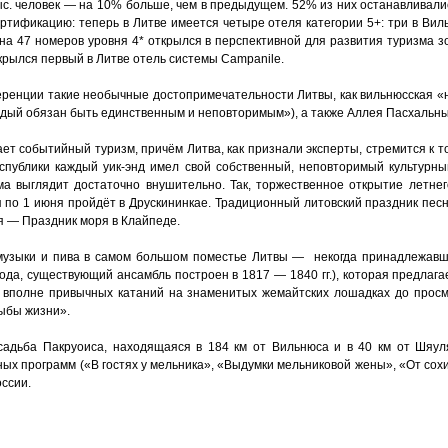
с. человек — на 10% больше, чем в предыдущем. 52% из них останавливалис
ртификацию: теперь в Литве имеется четыре отеля категории 5+: три в Вил
на 47 номеров уровня 4* открылся в перспективной для развития туризма з
крылся первый в Литве отель системы Campanile.
ренции такие необычные достопримечательности Литвы, как вильнюсская «
дый обязан быть единственным и неповторимым»), а также Аллея Пасхальны
ет событийный туризм, причём Литва, как признали эксперты, стремится к т
публики каждый уик-энд имел свой собственный, неповторимый культурны
а выглядит достаточно внушительно. Так, торжественное открытие летнего
 по 1 июня пройдёт в Друскининкае. Традиционный литовский праздник песн
я — Праздник моря в Клайпеде.
 музыки и пива в самом большом поместье Литвы — некогда принадлежав
года, существующий ансамбль построен в 1817 — 1840 гг.), которая предла
 вполне привычных катаний на знаменитых жемайтских лошадках до прос
ыбы жизни».
усадьба Пакруоиса, находящаяся в 184 км от Вильнюса и в 40 км от Шя
х программ («В гостях у мельника», «Выдумки мельниковой жены», «От сохи до
оссии.