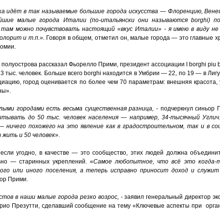
а идёт в так называемые большие города искусства — Флоренцию, Венеци
йшие малые города Италии (по-итальянски они называются borghi) п
о там можно почувствовать настоящий «вкус Италии» - я имею в виду не
олорит и т.п.».
Говоря в общем, отметил он, малые города — это главные 
номии.
луострова рассказал Фьорелло Прими, президент ассоциации I borghi piu belli
 тыс. человек. Больше всего borghi находится в Умбрии — 22, по 19 — в Лигу
оциацию, город оценивается по более чем 70 параметрам: внешняя красота,
ны».
лыми городами есть весьма существенная разница,
- подчеркнул синьор 
тывать до 50 тыс. человек населения — например, 34-тысячный Углич.
— ничего похожего на это явление как в градостроительном, так и в с
 жить и 50 человек
».
 если угодно, в качестве — это сообщество, этих людей должна объедини
но — старинных укреплений. «
Самое любопытное, что всё это когда-т
го или иного поселения, а теперь исправно приносит доход и служи
ьор Прими.
стов в наши малые города резко возрос,
- заявил генеральный директор эк
г-н Марио Презутти, сделавший сообщение на тему «Ключевые аспекты при орг