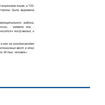
итальянском языке, а 720-
 стороны была выражена
муниципального района,
ссии,
- заявила она, -
осится к числу малых, и
в нее на сегодня входят
гостиничных мест в этих
е 34 тыс. человек».