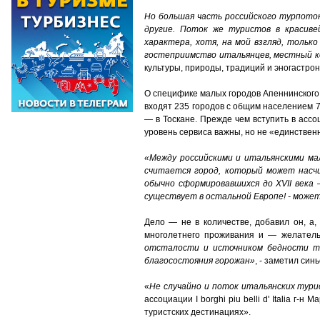
Но большая часть российского турпоток
другие. Поток же туристов в красиве
характера, хотя, на мой взгляд, тольк
гостеприимство итальянцев, местный к
культуры, природы, традиций и эногастро
О специфике малых городов Апеннинского по
входят 235 городов с общим населением 73
— в Тоскане. Прежде чем вступить в асс
уровень сервиса важны, но не «единствен
«Между российскими и итальянскими ма
считается город, который может насчи
обычно сформировавшихся до XVII века 
существует в остальной Европе! - может
Дело — не в количестве, добавил он, а,
многолетнего проживания и — желатель
отсталости и источником бедности то
благосостояния горожан»
, - заметил син
«
Не случайно и поток итальянских тури
ассоциации I borghi piu belli d' Italia 
туристских дестинациях».