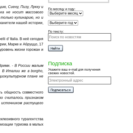
ю, Сиену, Пизу, Лукку и
По месяцу и году:
ока не носит массового
 только кулинарию, но и
хранители нашей истории,
По тексту:
 d' Italia. В неё сегодня
рии, Марке и Абруццо, 17
 уровень жизни горожан и
Подписка
Прими.
- В России малым
Укажите ваш e-mail для получения
 В Италии же в borgho,
свежих новостей.
оциокультурном плане не
ть общность совместного
о считалось признаком
т источником растущего
склюзивного турагентства
анизации туризма в малых