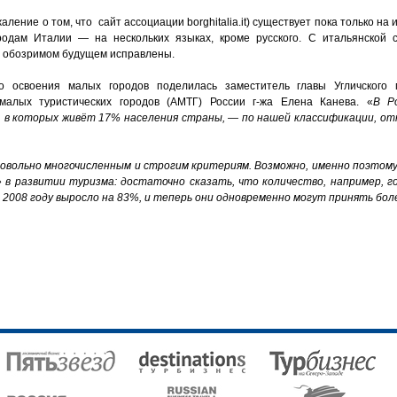
ение о том, что сайт ассоциации borghitalia.it) существует пока только на 
одам Италии — на нескольких языках, кроме русского. С итальянской
 в обозримом будущем исправлены.
о освоения малых городов поделилась заместитель главы Угличского 
малых туристических городов (АМТГ) России г-жа Елена Канева. «
В Ро
, в которых живёт 17% населения страны, — по нашей классификации, отн
овольно многочисленным и строгим критериям. Возможно, именно поэтому 
» в развитии туризма: достаточно сказать, что количество, например, 
 2008 году выросло на 83%, и теперь они одновременно могут принять боле