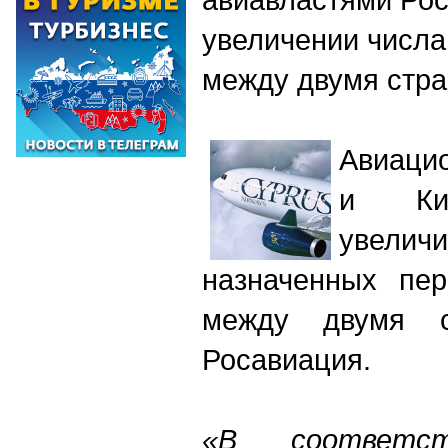
увеличении числа
между двумя стр
Авиаци
и Кип
увел
назначенных пер
между двумя с
Росавиация.
«В соответс