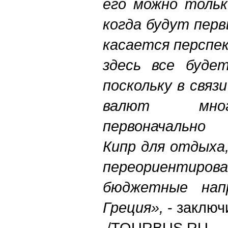
его можно тольк
когда будут пер
касается перспе
здесь все буде
поскольку в связ
валют мног
первоначально
Кипр для отдыха
переориентир
бюджетные напр
Греция»,
- заключ
/TOURBUS.RU