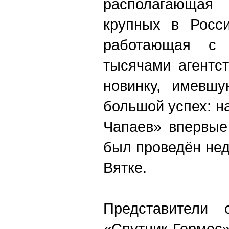
располагающа
крупных в Росс
работающая с
тысячами агентс
новинку, имевш
большой успех: н
Чапаев» впервые
был проведён нед
Вятке.
Представители 
«Спутник-Герме