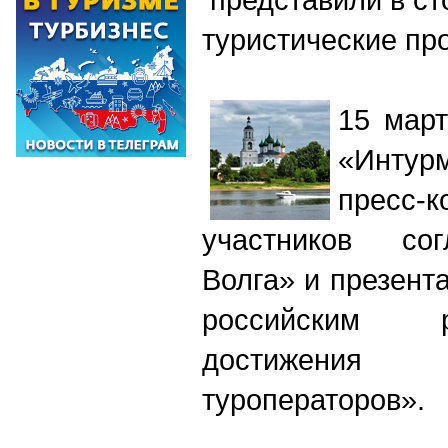
туристические п
15 март
«Интур
пресс-
участников со
Волга» и презент
российским 
достижени
туроператоров».