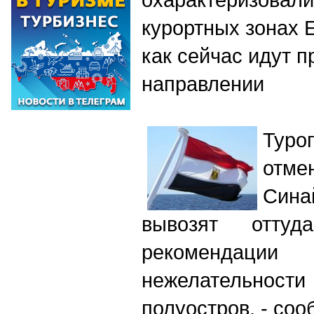
курортных зонах Е
как сейчас идут п
направлении
Туро
отме
Сина
вывозят оттуд
рекомендац
нежелательн
полуостров, - со