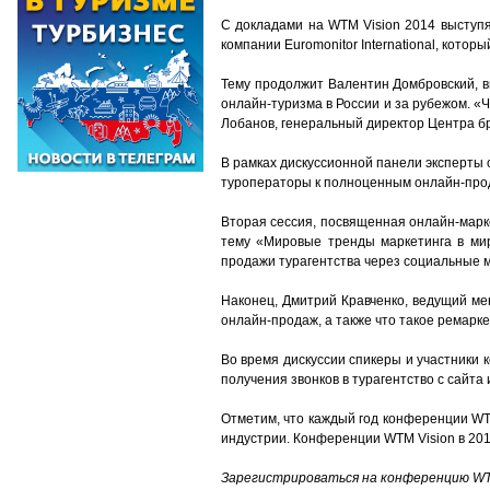
С докладами на WTM Vision 2014 выступя
компании Euromonitor International, кото
Тему продолжит Валентин Домбровский, в
онлайн-туризма в России и за рубежом. «
Лобанов, генеральный директор Центра б
В рамках дискуссионной панели эксперты 
туроператоры к полноценным онлайн-прода
Вторая сессия, посвященная онлайн-марк
тему «Мировые тренды маркетинга в миро
продажи турагентства через социальные 
Наконец, Дмитрий Кравченко, ведущий ме
онлайн-продаж, а также что такое ремарке
Во время дискуссии спикеры и участники 
получения звонков в турагентство с сайта
Отметим, что каждый год конференции WT
индустрии. Конференции WTM Vision в 201
Зарегистрироваться на конференцию WT