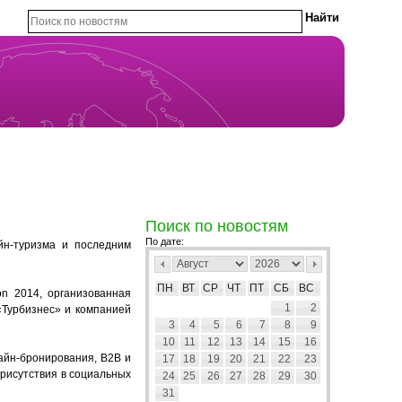
Поиск по новостям
По дате:
йн-туризма и последним
ПН
ВТ
СР
ЧТ
ПТ
СБ
ВС
n 2014, организованная
1
2
«Турбизнес» и компанией
3
4
5
6
7
8
9
10
11
12
13
14
15
16
айн-бронирования, B2B и
17
18
19
20
21
22
23
рисутствия в социальных
24
25
26
27
28
29
30
31