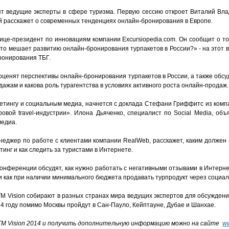
т ведущие эксперты в сфере туризма. Первую сессию откроет Виталий Вла
рый расскажет о современных тенденциях онлайн-бронирования в Европе.
ице-президент по инновациям компании Excursiopedia.com. Он сообщит о то
Что мешает развитию онлайн-бронирования турпакетов в России?» - на этот 
ронирования ТБГ.
оценят перспективы онлайн-бронирования турпакетов в России, а также обсуд
жам и какова роль турагентства в условиях активного роста онлайн-продаж.
етингу и социальным медиа, начнется с доклада Стефани Гриффитс из компа
вой travel-индустрии». Илона Дьяченко, специалист по Social Media, объя
медиа.
неджер по работе с клиентами компании RealWeb, расскажет, каким должен
тинг и как следить за туристами в Интернете.
конференции обсудят, как нужно работать с негативными отзывами в Интерне
 и как при наличии минимального бюджета продавать турпродукт через социал
M Vision собирают в разных странах мира ведущих экспертов для обсуждени
4 году помимо Москвы пройдут в Сан-Пауло, Кейптауне, Дубае и Шанхае.
M Vision 2014 и получить дополнительную информацию можно на сайте
ww