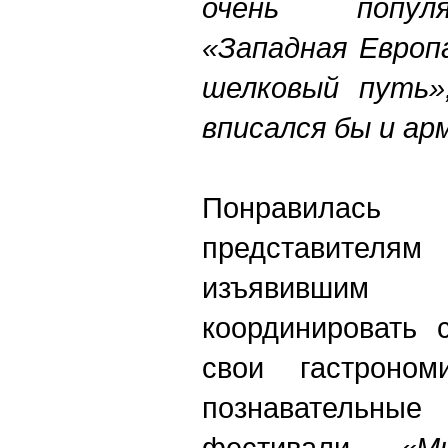
очень попул
«Западная Европ
шелковый путь»
вписался бы и ар
Понравилас
представителя
изъявивши
координировать 
свои гастроном
познаватель
фестивали.
«Мно