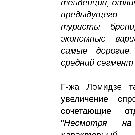
тенденции, отли
предыдущего.
На
туристы брон
экономные вар
самые дорогие
средний сегмент
Г-жа Ломидзе та
увеличение спр
сочетающие от
"
Несмотря н
характерны