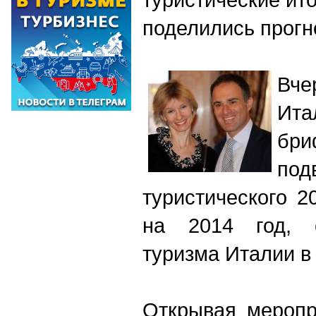
поделились прогн
Вч
Ита
бри
по
туристического 2
на 2014 год, 
туризма Италии в
Открывая меропр