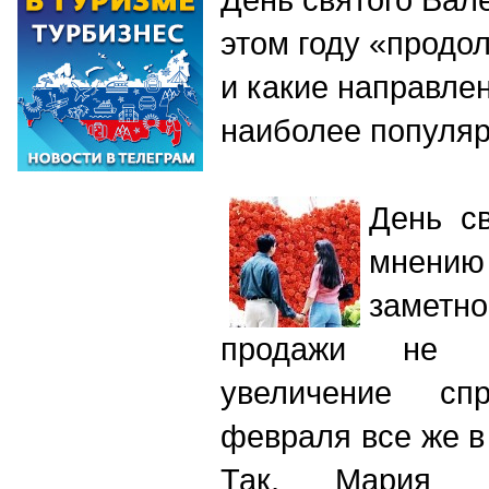
этом году «продо
и какие направлен
наиболее популя
День св
мнени
замет
продажи не о
увеличение сп
февраля все же в
Так, Мария К