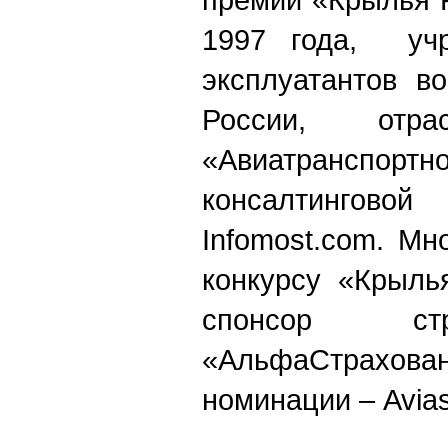
1997 года, учр
эксплуатантов в
России, отра
«Авиатранспор
консалтинг
Infomost.com. М
конкурсу «Крыль
спонсор ст
«АльфаСтрахо
номинации – Avias