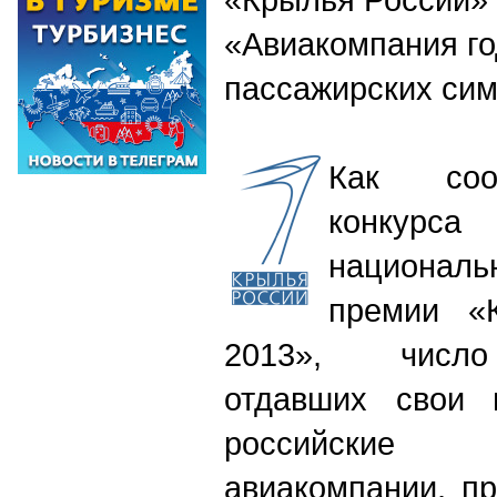
«Авиакомпания г
пассажирских си
Как соо
конкурс
национал
премии 
2013», число
отдавших свои 
российские
авиакомпании, п