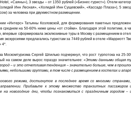
II Hotel, «Саяны»), 3 звезды – от 1350 рублей («Бизнес-турист»). Отели кате
Холидей Инн Лесная», «Холидей Инн Сущевский», «Кассадо Плаза»), 5 звезд 
cow) за человека при двухместном размещении.
ании «Интерс» Татьяны Козловской, для формирования пакетных предложе
в среднем на 50-60% ниже цены «от стойки». Благодаря этой политике, в ч
о, впервые сформировала эксклюзивные туры в Москву с размещением в отеля
мя экскурсиями предлагались туристам за 7449 рублей в отеле «Марриотт Твер
 4*.
ва Москомтуризма Сергей Шпилько подчеркнул, что рост турпотока на 25-3
орый на самом деле вырос гораздо значительнее:
«Этими данными общая ту
город – и это отчетливая тенденция – значительно больше, чем в прошло
ьями, небольшими группами, в том числе с размещением в хостелах и апа
зового режима, достигнутое в последнее время со многими странами,
направлении. Прибавьте к этому множество транзитных пассажиров и
ве на новогодние дни, чтобы познакомиться с праздничным городом –