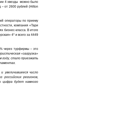
гории 4 звезды можно было
– от 2600 рублей (Hilton
ний операторы по приему
астности, компания «Тари
х бизнес-класса. В итоге
ская» 4* и всего за 4449
0% через турфирмы – это
ристическая «загрузка»
м году, стало приезжать
ртаментах.
 и увеличившееся число
з российских регионов,
 и цифра будет намного