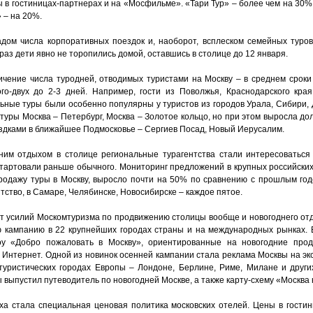
 в гостиницах-партнерах и на «Мосфильме». «Тари Тур» – более чем на 30%,
 – на 20%.
дом числа корпоративных поездок и, наоборот, всплеском семейных туров 
раз дети явно не торопились домой, оставшись в столице до 12 января.
чение числа туродней, отводимых туристами на Москву – в среднем сроки
о-двух до 2-3 дней. Например, гости из Поволжья, Краснодарского кра
ьные туры были особенно популярны у туристов из городов Урала, Сибири, Д
туры Москва – Петербург, Москва – Золотое кольцо, но при этом выросла д
ездками в ближайшее Подмосковье – Сергиев Посад, Новый Иерусалим.
ним отдыхом в столице региональные турагентства стали интересоваться 
стартовали раньше обычного. Мониторинг предложений в крупных российских
продажу туры в Москву, выросло почти на 50% по сравнению с прошлым го
тство, в Самаре, Челябинске, Новосибирске – каждое пятое.
т усилий Москомтуризма по продвижению столицы вообще и новогоднего отд
кампанию в 22 крупнейших городах страны и на международных рынках. В
у «Добро пожаловать в Москву», ориентированные на новогодние прод
Интернет. Одной из новинок осенней кампании стала реклама Москвы на эк
туристических городах Европы – Лондоне, Берлине, Риме, Милане и други
 выпустил путеводитель по новогодней Москве, а также карту-схему «Москва
а стала специальная ценовая политика московских отелей. Цены в гостин