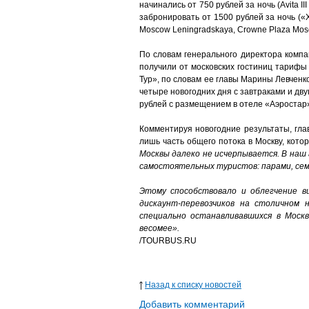
начинались от 750 рублей за ночь (Avita I
забронировать от 1500 рублей за ночь («
Moscow Leningradskaya, Crowne Plaza Mos
По словам генерального директора комп
получили от московских гостиниц тарифы 
Тур», по словам ее главы Марины Левченк
четыре новогодних дня с завтраками и дву
рублей с размещением в отеле «Аэростар»
Комментируя новогодние результаты, гла
лишь часть общего потока в Москву, кот
Москвы далеко не исчерпывается. В наш 
самостоятельных туристов: парами, сем
Этому способствовало и облегчение ви
дискаунт-перевозчиков на столичном 
специально останавливавшихся в Моск
весомее».
/TOURBUS.RU
Назад к списку новостей
Добавить комментарий