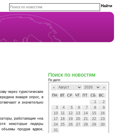
Поиск по новостям
По дате:
кву через туристические
ПН
ВТ
СР
ЧТ
ПТ
СБ
ВС
ередине января опрос, в
1
2
 отмечают и значительно
3
4
5
6
7
8
9
10
11
12
13
14
15
16
ераторы, работающие «на
17
18
19
20
21
22
23
хотя некоторые лидеры
24
25
26
27
28
29
30
а объемы продаж вдвое,
31