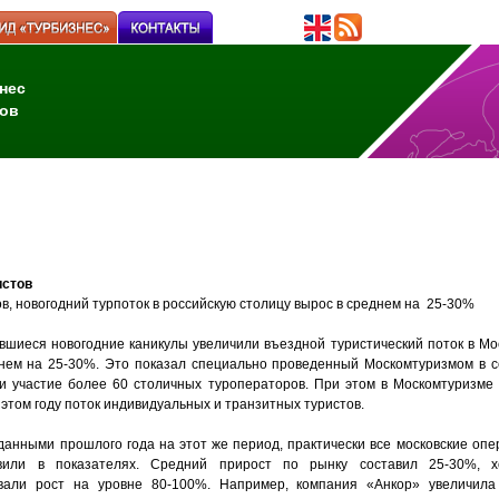
нес
ов
истов
в, новогодний турпоток в российскую столицу вырос в среднем на 25-30%
вшиеся новогодние каникулы увеличили въездной туристический поток в Мос
нем на 25-30%. Это показал специально проведенный Москомтуризмом в с
 участие более 60 столичных туроператоров. При этом в Москомтуризме
 этом году поток индивидуальных и транзитных туристов.
данными прошлого года на этот же период, практически все московские оп
авили в показателях. Средний прирост по рынку составил 25-30%, 
вали рост на уровне 80-100%. Например, компания «Анкор» увеличил