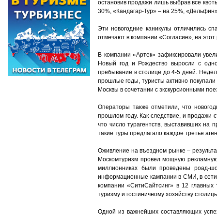
остановив продажи лишь выбрав все квоты
30%, «Кандагар-Тур» – на 25%, «Дельфин»
Эти новогодние каникулы отличились спа
отмечают в компании «Согласие», на этот 
В компании «Артек» зафиксировали увели
Новый год и Рождество выросли с одног
пребывание в столице до 4-5 дней. Недел
прошлые годы, туристы активно покупали 
Москвы в сочетании с экскурсионными по
Операторы также отметили, что новогод
прошлом году. Как следствие, и продажи 
что число турагентств, выставивших на 
такие туры предлагало каждое третье аген
Оживление на въездном рынке – результа
Москомтуризм провел мощную рекламную 
миллионниках были проведены роад-шо
информационные кампании в СМИ, в сети 
компании «СитиСайтсинг» в 12 главных 
туризму и гостиничному хозяйству столицы
Одной из важнейших составляющих успех