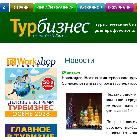
туристический биз
для профессионал
Новости
20 января
Новогодняя Москва заинтересовала тур
Согласно результату опроса туроператоро
Недавно закончи
компании в сред
котором приняли
увеличившийся в
По сравнению с 
въезде», приб
продемонстриро