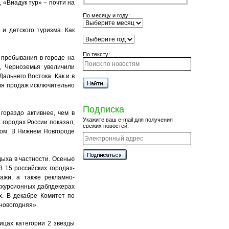
 «Виадук тур» – почти на
По месяцу и году:
и детского туризма. Как
По тексту:
 пребывания в городе на
я, Черноземья увеличили
альнего Востока. Как и в
оля продаж исключительно
Подписка
гораздо активнее, чем в
Укажите ваш e-mail для получения
 городах России показал,
свежих новостей.
дом. В Нижнем Новгороде
ыха в частности. Осенью
 15 российских городах-
ажи, а также рекламно-
скурсионных даблдекерах
х. В декабре Комитет по
 новогодняя».
ицах категории 2 звезды