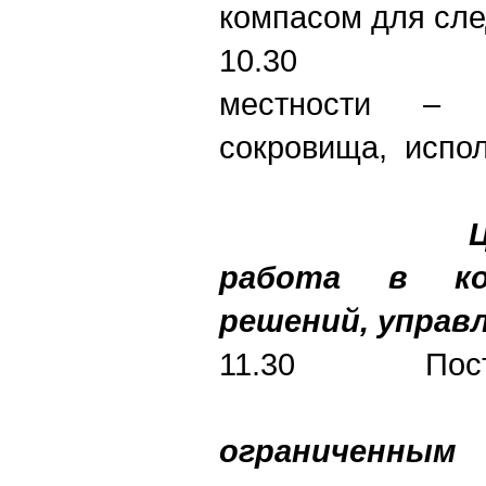
компасом для сл
10.30 Орие
местности – 
сокровища, испо
Цель: ко
работа в ко
решений, управ
11.30 Постро
ограниченн