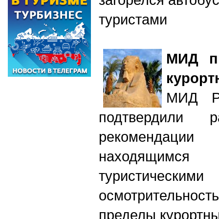
туристами
МИД п
курорт
МИД Р
подтвердили р
рекомендац
находящимс
туристическими
осмотрительнос
пределы курортны