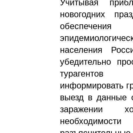
Учитывая приб
новогодних пра
обеспечени
эпидемиологиче
населения Росси
убедительно про
турагентов
информировать г
выезд в данные 
заражении 
необходимо
разъяснительны