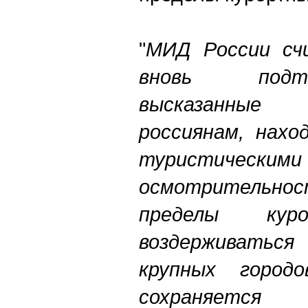
"
МИД России сч
вновь подт
высказанны
россиянам, нахо
туристическими
осмотрительнос
пределы ку
воздерживать
крупных город
сохраняетс