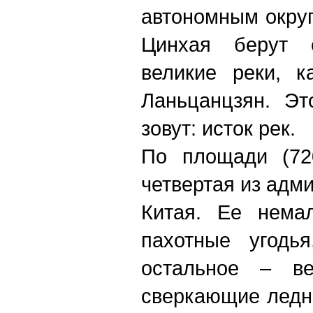
автономным окру
Цинхая берут 
великие реки, к
Ланьцанцзян. Эт
зовут: исток рек.
По площади (72
четвертая из адм
Китая. Ее нема
пахотные угодь
остальное – ве
сверкающие ледн