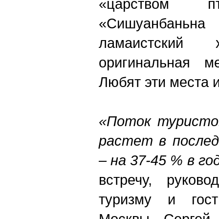
«царством пт
«Сишуанбань
ламаистски
оригинальная ме
Любят эти места 
«Поток туристов
растет в послед
– на 37-45 % в го
встречу, руково
туризму и гост
Москвы Сергей