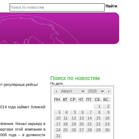
Поиск по новостям
По дате:
ет регулярные рейсы/
ПН
ВТ
СР
ЧТ
ПТ
СБ
ВС
1
2
014 года займет Алексей
3
4
5
6
7
8
9
10
11
12
13
14
15
16
бления. Начал карьеру в
17
18
19
20
21
22
23
вартире этой компании в
24
25
26
27
28
29
30
008 года – в должности
31