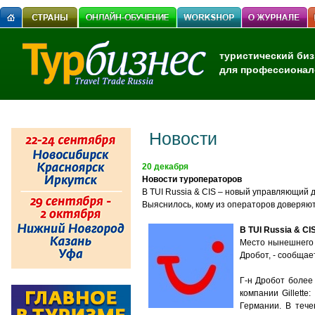
туристический биз
для профессионал
Новости
20 декабря
Новости туроператоров
В TUI Russia & CIS – новый управляющий д
Выяснилось, кому из операторов доверяю
В TUI Russia & C
Место нынешнего 
Дробот, - сообща
Г-н Дробот более
компании Gillett
Германии. В тече