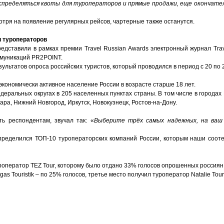
аспределяться квоты для туроператоров и прямые продажи, еще окончате
отря на появление регулярных рейсов, чартерные также останутся.
и туроператоров
едставили в рамках премии Travel Russian Awards электронный журнал Trav
оммуникаций PR2POINT.
ультатов опроса российских туристов, который проводился в период с 20 по 
экономически активное население России в возрасте старше 18 лет.
еральных округах в 205 населенных пунктах страны. В том числе в городах 
ара, Нижний Новгород, Иркутск, Новокузнецк, Ростов-на-Дону.
ь респондентам, звучал так: «
Выберите трёх самых надежных, на ваш 
пределился ТОП-10 туроператорских компаний России, которым наши сооте
туроператор TEZ Tour, которому было отдано 33% голосов опрошенных россиян
gas Touristik – по 25% голосов, третье место получил туроператор Natalie Tour