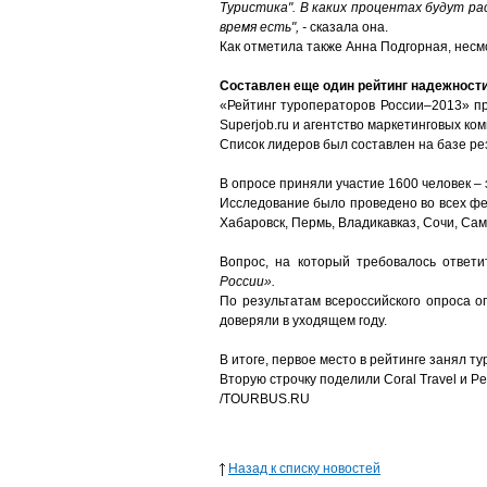
Туристика". В каких процентах будут р
время есть", -
сказала она.
Как отметила также Анна Подгорная, несм
Составлен еще один рейтинг надежност
«Рейтинг туроператоров России–2013» пр
Superjob.ru и агентство маркетинговых к
Список лидеров был составлен на базе рез
В опросе приняли участие 1600 человек – 
Исследование было проведено во всех фед
Хабаровск, Пермь, Владикавказ, Сочи, Сам
Вопрос, на который требовалось ответит
России».
По результатам всероссийского опроса о
доверяли в уходящем году.
В итоге, первое место в рейтинге занял 
Вторую строчку поделили Coral Travel и Pe
/TOURBUS.RU
Назад к списку новостей