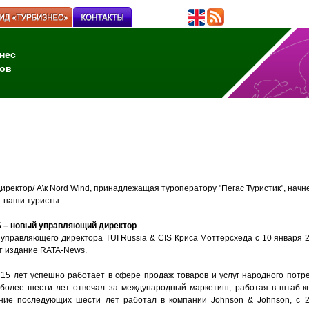
нес
ов
иректор/ А\к Nord Wind, принадлежащая туроператору "Пегас Туристик", начн
т наши туристы
IS – новый управляющий директор
управляющего директора TUI Russia & CIS Криса Моттерсхеда с 10 января 2
ет издание RATA-News.
 15 лет успешно работает в сфере продаж товаров и услуг народного потре
e: более шести лет отвечал за международный маркетинг, работая в штаб-к
ние последующих шести лет работал в компании Johnson & Johnson, с 2