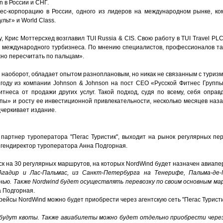
 в России и СНГ.
ес-корпорацию в России, одного из лидеров на международном рынке, к
льт» и World Class.
у, Крис Моттерсхед возглавил TUI Russia & CIS. Свою работу в TUI Travel PL
 международного турбизнеса. По мнению специалистов, профессионалов тако
но пересчитать по пальцам».
наоборот, обладает опытом разноплановым, но никак не связанным с туризм
году из компании Johnson & Johnson на пост СЕО «Русской Фитнес Группы»
неса от продажи других услуг. Такой подход, судя по всему, себя оправд
ппы» и росту ее инвестиционной привлекательности, несколько месяцев наз
дчеркивает издание.
 партнер туроператора "Пегас Туристик", выходит на рынок регулярных пер
 гендиректор туроператора Анна Подгорная.
к на 30 регулярных маршрутов, на которых NordWind будет назначен авиапе
гадир и Лас-Пальмас, из Санкт-Петербурга на Тенерифе, Пальма-де-М
анью. Также Nordwind будет осуществлять перевозку по своим основным ма
жа Подгорная.
рейсы NordWind можно будет приобрести через агентскую сеть "Пегас Туристи
будут квоты. Также авиабилеты можно будет отдельно приобрести через