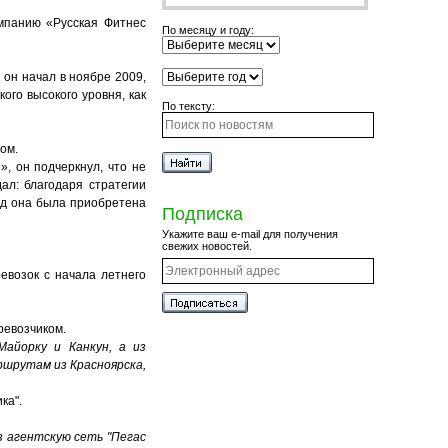
омпанию «Русская Фитнес
По месяцу и году:
C он начал в ноябре 2009,
го высокого уровня, как
По тексту:
ом.
, он подчеркнул, что не
ал: благодаря стратегии
ад она была приобретена
Подписка
Укажите ваш e-mail для получения
свежих новостей.
евозок с начала летнего
ревозчиком.
айорку и Канкун, а из
ршрутам из Красноярска,
ка".
 агентскую сеть "Пегас