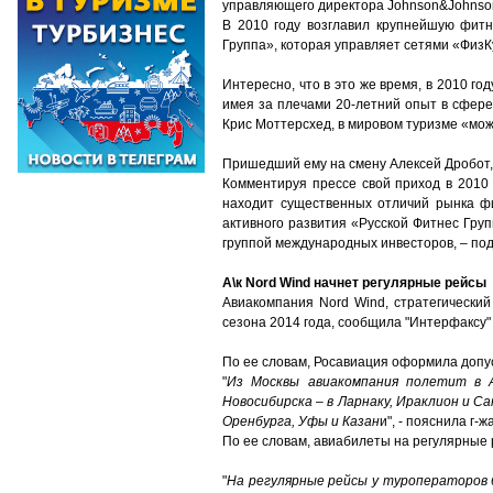
управляющего директора Johnson&Johnson
В 2010 году возглавил крупнейшую фитн
Группа», которая управляет сетями «ФизКу
Интересно, что в это же время, в 2010 год
имея за плечами 20-летний опыт в сфере
Крис Моттерсхед, в мировом туризме «мож
Пришедший ему на смену Алексей Дробот, 
Комментируя прессе свой приход в 2010 
находит существенных отличий рынка фит
активного развития «Русской Фитнес Гру
группой международных инвесторов, – по
А\к Nord Wind начнет регулярные рейсы
Авиакомпания Nord Wind, стратегический
сезона 2014 года, сообщила "Интерфаксу"
По ее словам, Росавиация оформила допус
"
Из Москвы авиакомпания полетит в А
Новосибирска – в Ларнаку, Ираклион и С
Оренбурга, Уфы и Казан
и", - пояснила г-
По ее словам, авиабилеты на регулярные 
"
На регулярные рейсы у туроператоров 