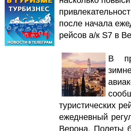
привлекательност
после начала еж
рейсов а/к S7 в В
В пр
зи
авиак
сооб
туристических ре
ежедневный регу
Верона. Полеты 