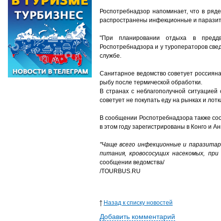
Роспотребнадзор напоминает, что в ряд
распространены инфекционные и паразита
"При планировании отдыха в преддв
Роспотребнадзора и у туроператоров све
службе.
Санитарное ведомство советует россиянам
рыбу после термической обработки.
В странах с неблагополучной ситуацией
советует не покупать еду на рынках и ло
В сообщении Роспотребнадзора также соо
в этом году зарегистрированы в Конго и А
"Чаще всего инфекционные и паразитар
питания, кровососущих насекомых, пр
сообщении ведомства/
/TOURBUS.RU
Назад к списку новостей
Добавить комментарий