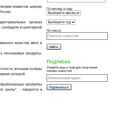
ическим климатом широко
По месяцу и году:
России.
рриториальных органах
 - сообщили в санитарной
По тексту:
ванного качества, мясо и
ть незнакомые продукты,
Подписка
Укажите ваш e-mail для получения
стности, вспышки холеры
свежих новостей.
евания холерой.
 обработанные продукты
ей среды
", - говорится в