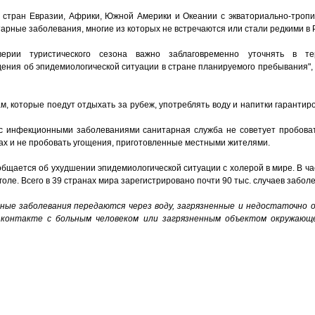
е стран Евразии, Африки, Южной Америки и Океании с экваториально-троп
рные заболевания, многие из которых не встречаются или стали редкими в 
ерии туристического сезона важно заблаговременно уточнять в те
дения об эпидемиологической ситуации в стране планируемого пребывания",
, которые поедут отдыхать за рубеж, употреблять воду и напитки гарантиро
 с инфекционными заболеваниями санитарная служба не советует пробова
тках и не пробовать угощения, приготовленные местными жителями.
бщается об ухудшении эпидемиологической ситуации с холерой в мире. В ча
нголе. Всего в 39 странах мира зарегистрировано почти 90 тыс. случаев забол
ные заболевания передаются через воду, загрязненные и недостаточно
и контакте с больным человеком или загрязненным объектом окружающ