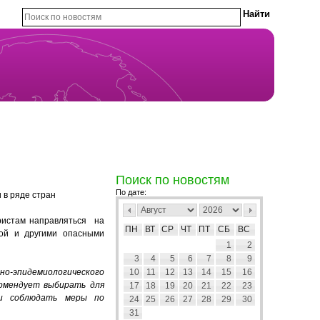
Поиск по новостям
По дате:
 в ряде стран
ристам направляться на
ПН
ВТ
СР
ЧТ
ПТ
СБ
ВС
рой и другими опасными
1
2
3
4
5
6
7
8
9
рно-эпидемиологического
10
11
12
13
14
15
16
омендует выбирать для
17
18
19
20
21
22
23
 и соблюдать меры по
24
25
26
27
28
29
30
31