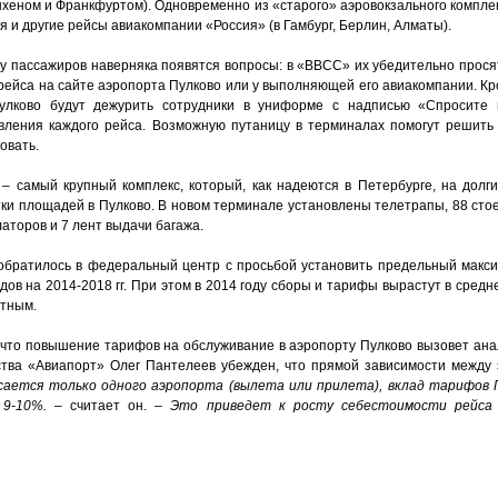
еном и Франкфуртом). Одновременно из «старого» аэровокзального комплек
я и другие рейсы авиакомпании «Россия» (в Гамбург, Берлин, Алматы).
 у пассажиров наверняка появятся вопросы: в «ВВСС» их убедительно прося
рейса на сайте аэропорта Пулково или у выполняющей его авиакомпании. Кр
улково будут дежурить сотрудники в униформе с надписью «Спросите 
вления каждого рейса. Возможную путаницу в терминалах помогут решить
ровать.
– самый крупный комплекс, который, как надеются в Петербурге, на долг
ки площадей в Пулково. В новом терминале установлены телетрапы, 88 стое
латоров и 7 лент выдачи багажа.
 обратилось в федеральный центр с просьбой установить предельный макс
в на 2014-2018 гг. При этом в 2014 году сборы и тарифы вырастут в среднем
етным.
а, что повышение тарифов на обслуживание в аэропорту Пулково вызовет ан
ства «Авиапорт» Олег Пантелеев убежден, что прямой зависимости между 
ается только одного аэропорта (вылета или прилета), вклад тарифов 
9-10%.
– считает он. –
Это приведет к росту себестоимости рейса