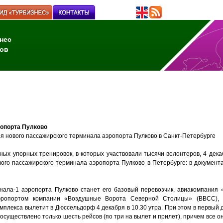
нес
ов
ропорта Пулково
я нового пассажирского терминала аэропорта Пулково в Санкт-Петербурге
ных упорных тренировок, в которых участвовали тысячи волонтеров, 4 дека
вого пассажирского терминала аэропорта Пулково в Петербурге: в документ
ала-1 аэропорта Пулково станет его базовый перевозчик, авиакомпания
эропортом компании «Воздушные Ворота Северной Столицы» (ВВСС), 
омплекса вылетит в Дюссельдорф 4 декабря в 10.30 утра. При этом в первый
 осуществлено только шесть рейсов (по три на вылет и прилет), причем все о