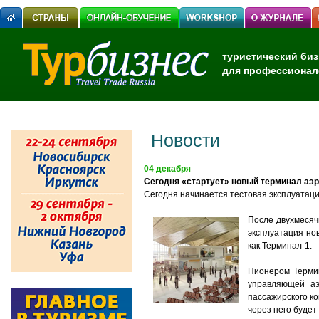
туристический биз
для профессионал
Новости
04 декабря
Сегодня «стартует» новый терминал аэ
Сегодня начинается тестовая эксплуатаци
После двухмесяч
эксплуатация но
как Терминал-1.
Пионером Термин
управляющей а
пассажирского к
через него будет