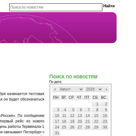
Поиск по новостям
По дате:
бря начинается тестовая
ПН
ВТ
СР
ЧТ
ПТ
СБ
ВС
ах он будет обозначаться
1
2
3
4
5
6
7
8
9
 «Россия». По сообщению
10
11
12
13
14
15
16
первый рейс из нового
17
18
19
20
21
22
23
 день работы Терминала-1
24
25
26
27
28
29
30
ни связывают Петербург с
31