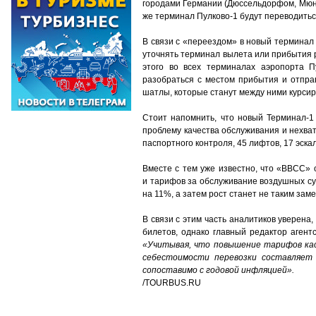
городами Германии (Дюссельдорфом, Мюнх
же терминал Пулково-1 будут переводитьс
В связи с «переездом» в новый терминал
уточнять терминал вылета или прибытия 
этого во всех терминалах аэропорта П
разобраться с местом прибытия и отпра
шатлы, которые станут между ними курси
Стоит напомнить, что новый Терминал-1 
проблему качества обслуживания и нехват
паспортного контроля, 45 лифтов, 17 эска
Вместе с тем уже известно, что «ВВСС»
и тарифов за обслуживание воздушных судо
на 11%, а затем рост станет не таким зам
В связи с этим часть аналитиков уверен
билетов, однако главный редактор агент
«Учитывая, что повышение тарифов кас
себестоимости перевозки составляет 
сопоставимо с годовой инфляцией».
/TOURBUS.RU