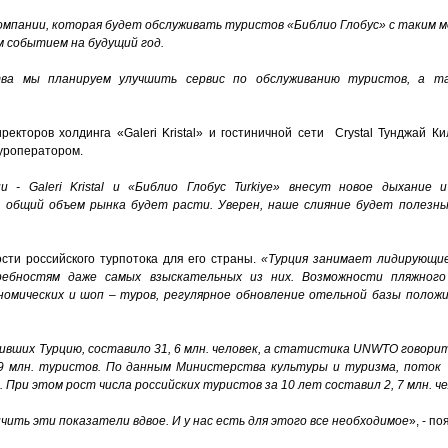
омпании, которая будет обслуживать туристов «Библио Глобус» с таким 
ым событием на будущий год.
ва мы планируем улучшить сервис по обслуживанию туристов, а т
ректоров холдинга «Galeri Kristal» и гостиничной сети Crystal Тунджай К
уроператором.
и - Galeri Kristal и «Библио Глобус Turkiye» внесут новое дыхание
о общий объем рынка будет расти. Уверен, наше слияние будет полезны
сти российского турпотока для его страны.
«Турция занимает лидирующи
ребностям даже самых взыскательных из них. Возможности пляжного 
ономических и шоп – туров, регулярное обновление отельной базы поло
вших Турцию, составило 31, 6 млн. человек, а статистика UNWTO говорит о
 9 млн. туристов. По данным Министерства культуры и туризма, поток
т. При этом рост числа российских туристов за 10 лет составил 2, 7 млн. ч
чить эти показатели вдвое. И у нас есть для этого все необходимое
», - по