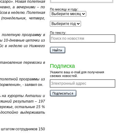
нсаэро». Новая полетная
евно, а вечерними – по
По месяцу и году:
йсов в неделю. Полетная
понедельник, четверг,
По тексту:
 полетную программу в
ы 10-дневные цепочки из
ейс в неделю из Нижнего
тановление перевозки в
Подписка
Укажите ваш e-mail для получения
свежих новостей.
 полетной программы из
ормления», -
заявил он.
ь на курорты Анталии и
няшний результат – 197
бережье, остальные 15 %
 достойно выдерживать
о штатом сотрудников 150