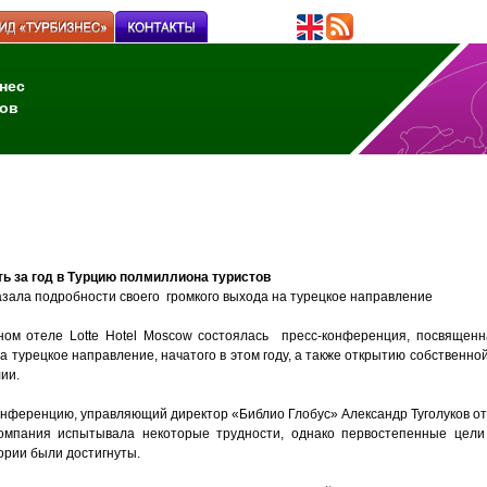
нес
ов
ь за год в Турцию полмиллиона туристов
азала подробности своего громкого выхода на турецкое направление
ном отеле Lotte Hotel Moscow состоялась пресс-конференция, посвящен
а турецкое направление, начатого в этом году, а также открытию собствен
ии.
нференцию, управляющий директор «Библио Глобус» Александр Туголуков от
омпания испытывала некоторые трудности, однако первостепенные цели
ории были достигнуты.