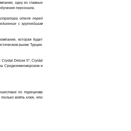
мпании, одну из главных
 обучения персонала.
истратора отеля перед
ъединение с крупнейшим
компании, которая будет
стическом рынке Турции.
rystal Deluxe 5*, Crystal
в на Средиземноморском и
ешествие по турецкому
 только взять ключ, что