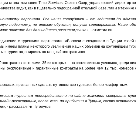
ции стала компания Time Services. Сезгин Озер, управляющий директор ко
ичества видит, как в тщательно подобранной отельной базе, так и в технике
сионализму персонала. Все наши сотрудники – от водителя до админ
ную подготовку, по итогам обучения, получая сертификаты. Наше об
ное значение для дальнейшего развития рынка», -
отметил он.
единение с турецкими партнерами. «В связи с созданием в Турции своей 
 мы имеем планы некоторого увеличения наших объемов на крупнейшем тури
 тыс. туристов, опираясь на мощный контрактинг».
онтрактов с отелями, 35 из которых - на эксклюзивных условиях, среди них: C
лючены эксклюзивные и гарантийные контракты на более чем 12 тыс. номеро
х сервисах, призванных сделать путешествие туристов более комфортным.
оляющим туристам непосредственно
на сайте компании совершить пут
лайн-регистрацию, после чего, по прибытии в Турцию, гостю останется
й»,
- рассказал г-н Туголуков.