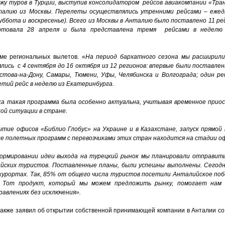
жу туров в Турции, выступив консолидатором рейсов авиакомпании «Тра
алию из Москвы. Перелеты осуществлялись утренними рейсами – ежедн
суббота и воскресенье). Всего из Москвы в Анталию было поставлено 11 ре
ртовала 28 апреля и была представлена тремя рейсами в неделю (
мме региональных вылетов. «
На период бархатного сезона мы расширили
ись с 4 сентября до 16 октября из 12 регионов: впервые были поставлен
остова-на-Дону, Самары, Тюмени, Уфы, Челябинска и Волгограда; один р
тий рейс в неделю из Екатеринбурга.
ка такая программа была особенно актуальна, учитывая временное приос
ой ситуации в стране.
ытие офисов «Библио Глобус» на Украине и в Казахстане, запуск прямой
е полетных программ с перевозчиками этих стран находится на стадии оф
ормировании идеи выхода на турецкий рынок мы планировали отправит
сийских туристов. Поставленные планы, были успешны выполнены. Сегод
курортах. Так, 85% от общего числа туристов посетили Анталийское по
. Тот продукт, который мы можем предложить рынку, помогает нам
правлениях без исключения».
в также заявил об открытии собственной принимающей компании в Анталии с