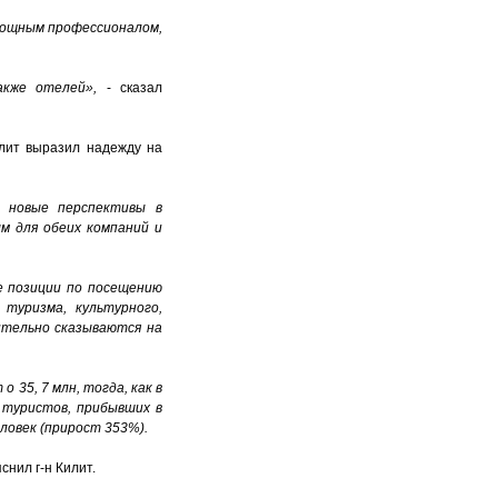
мощным профессионалом,
акже отелей»,
- сказал
илит выразил надежду на
 и новые перспективы в
м для обеих компаний и
е позиции по посещению
туризма, культурного,
жительно сказываются на
 35, 7 млн, тогда, как в
 туристов, прибывших в
еловек (прирост 353%).
яснил г-н Килит.