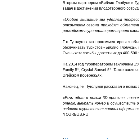
Вторым партнером «Библио Глобус» в Тур
задач в достижении плодотворного сотрудн
«Особое внимание мы уделяем профес
открытием сезона проходят обязатель
российским туроператором играет огром
Г-н Туголуков так прокомментировал объ
обслуживать туристов «Библио Глобуса»,
Очень хотелось бы довести их до 400-500
На 2014 год туроператором заключены 150 к
Family 5*, Crystal Sunset 5*. Также зак
Эгейском побережьях.
Наконец, г-н Туголуков рассказал о новы
«Речь идет о новом 3
D-проекте, позв
отелю, выбрать номер и осуществить он
избавит туристов от лишних оформлени
/TOURBUS.RU