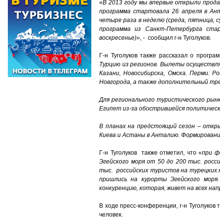
«
В 2013 году мы впервые открыли прода
программа стартовала 26 апреля в Ант
четыре раза в неделю (среда, пятница, 
программа из Санкт-Петербурга ста
воскресенье)»
, - сообщил г-н Туголуков.
Г-н Туголуков также рассказал о програ
Турцию из регионов. Вылеты осуществлял
Казани, Новосибирска, Омска. Перми. Р
Новгорода, а также дополнительный тре
Для регионального туристического рын
Египет из-за обострившейся политическ
В планах на предстоящий сезон – откр
Киева и Астаны в Анталию. Формировани
Г-н Туголуков также отметил, что «
при ф
Эгейского моря от 50 до 200 тыс. рос
тыс. российских туристов на турецких 
пришлись на курорты Эгейского моря
конкуренцию, которая, живет на всех на
В ходе пресс-конференции, г-н Туголуко
человек.