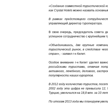
«Создание совместной туристической к
как Crystal Hotels можно назвать основн
В рамках предстоящего сотрудничест
управляющий директор туроператора.
В свою очередь, председатель совета ди
успешное сотрудничество с крупнейшим т
«Объединившись, две крупные компани
туристический рынок, в следствие чег
стран
», - заявил г-н Килит.
Особое внимание г-н Килит уделил важно
российскими туристами, отвечая пот
активного, лечебного, делового, гастр
популярности наших курортов.
В 2012 году количество туристов, посети
2002 году эта цифра не превысила 12,
Турцию, увеличился на 18,8 млн. за 10 ле
По итогам 2013 года мы планируем увели