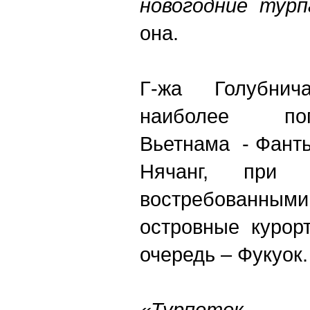
новогодние турп
она.
Г-жа Голубнич
наиболее по
Вьетнама - Фанть
Нячанг, при
востребован
островные курор
очередь – Фукуок.
«Турпоток