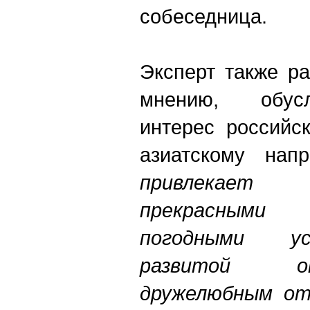
собеседница.
Эксперт также ра
мнению, обус
интерес российс
азиатскому нап
привлекает п
прекрасным
погодными ус
развитой о
дружелюбным от