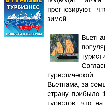
прогнозируют, ч
зимой
Вьетна
популя
турис
Согл
туристическо
Вьетнама, за семь
страну прибыло 
туристов, что н