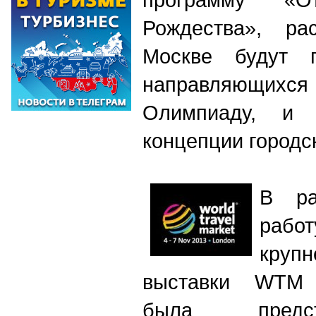
Рождества», рас
Москве будут п
направляющих
Олимпиаду, и
концепции городс
В ра
раб
крупн
выставки WTM н
была предс