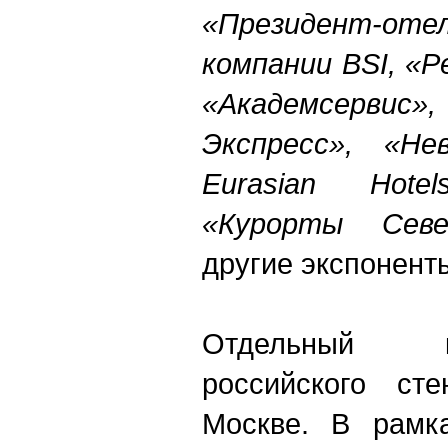
«Президент-от
компании BSI, «Р
«Академсервис
Экспресс», «Не
Eurasian Hote
«Курорты Севе
другие экспонент
Отдельный 
российского ст
Москве. В рамк