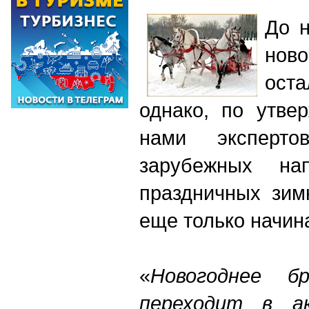
До н
нов
ост
однако, по утве
нами эксперт
зарубежных нап
праздничных зим
еще только начин
«
Новогоднее бр
переходит в а