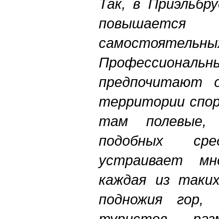
Так, в Приэльбр
повышаетс
самостоятел
Профессион
предпочитают о
территории спор
там полевые, 
подобных сре
устраивает м
каждая из таких
подножия гор, 
туристов, раз