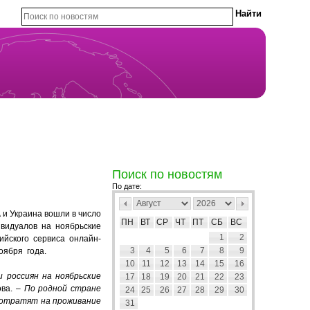
Поиск по новостям
По дате:
 и Украина вошли в число
ПН
ВТ
СР
ЧТ
ПТ
СБ
ВС
ивидуалов на ноябрьские
1
2
йского сервиса онлайн-
3
4
5
6
7
8
9
оября года.
10
11
12
13
14
15
16
 россиян на ноябрьские
17
18
19
20
21
22
23
ова. –
По родной стране
24
25
26
27
28
29
30
 потратят на проживание
31