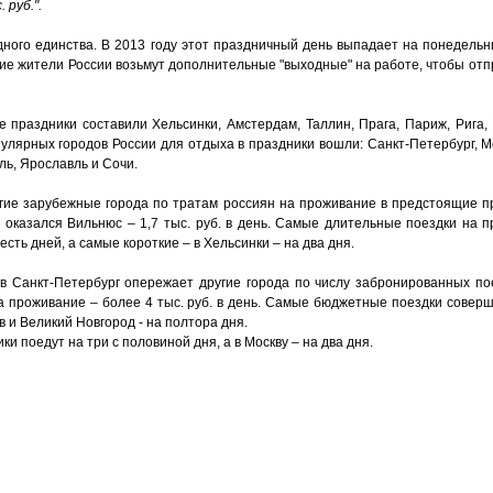
 руб.".
дного единства. В 2013 году этот праздничный день выпадает на понедельн
огие жители России возьмут дополнительные "выходные" на работе, чтобы отп
е праздники составили Хельсинки, Амстердам, Таллин, Прага, Париж, Рига,
пулярных городов России для отдыха в праздники вошли: Санкт-Петербург, М
ль, Ярославль и Сочи.
гие зарубежные города по тратам россиян на проживание в предстоящие пра
 оказался Вильнюс – 1,7 тыс. руб. в день. Самые длительные поездки на 
сть дней, а самые короткие – в Хельсинки – на два дня.
в Санкт-Петербург опережает другие города по числу забронированных по
на проживание – более 4 тыс. руб. в день. Самые бюджетные поездки совер
ов и Великий Новгород - на полтора дня.
и поедут на три с половиной дня, а в Москву – на два дня.