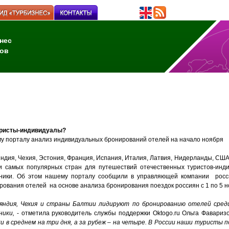
нес
ов
туристы-индивидуалы?
у порталу анализ индивидуальных бронирований отелей на начало ноября
ндия, Чехия, Эстония, Франция, Испания, Италия, Латвия, Нидерланды, США
и самых популярных стран для путешествий отечественных туристов-инд
ники. Об этом нашему порталу сообщили в управляющей компании росси
рования отелей на основе анализа бронирования поездок россиян с 1 по 5 н
яндия, Чехия и страны Балтии лидируют по бронированию отелей среди
ники,
- отметила руководитель службы поддержки Oktogo.ru Ольга Фавариз
и в среднем на три дня, а за рубеж – на четыре. В России наши туристы