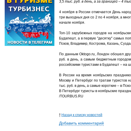
3,5 тыс. руб. в день, а за границей – 4 тыс.
4 ноября в России отмечается День наро
три выходных дня со 2 по 4 ноября, а мн
начале ноября.
Топ-10 зарубежных городов на ноябрьски
Будапешт, а в первую "десятку" самых по
Псков, Владимир, Кострома, Казань, Сузда
По данным Oktogo.ru, Лондон обошел дру
руб. в день, а самым бюджетным городом
российскими туристами в Будапешт – на ше
В России на время ноябрьских празднико
Москву и Петербург по тратам туристов 
тыс. руб. в день, а самые короткие – в Пск
В Петербург туристы в ноябрьские праздник
/TOURBUS.RU
Назад к списку новостей
Добавить комментарий