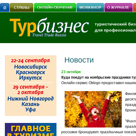
туристический биз
для профессионал
Новости
23 октября
Куда поедут на ноябрьские праздники 
Онлайн-сервис Oktogo предоставил нашем
Финля
десят
празд
брони
"
Финл
празд
россияне бронируют праздничные поездк