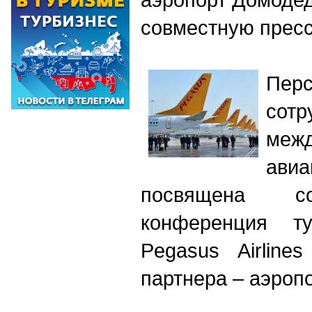
совместную прес
Перс
сотр
меж
ави
посвящена со
конференция ту
Pegasus Airline
партнера – аэроп