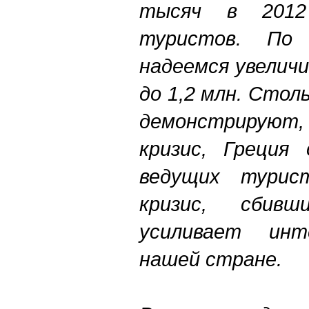
тыс
яч
в
2012
туристов
.
По
надеемся
увелич
до
1,2
млн
.
Стол
демонстрируют
кризис
,
Греция
ведущих
турис
кризис
,
сбивш
усиливает
инт
нашей
стране
.