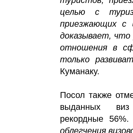
целью
с
тури
приезжающих
с
доказывает
,
что
отношения
в
с
только
развиват
Куманаку.
Посол также отме
выданных виз
рекордные 56%.
облегчения
визов