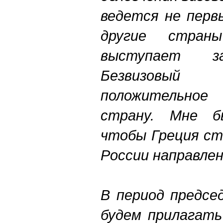
ведется
не
перв
другие
страны
выступает
з
Безвизовый
положительное
страну
.
Мне
б
чтобы
Греция
ст
России
направле
В
период
предсе
будем
прилагать