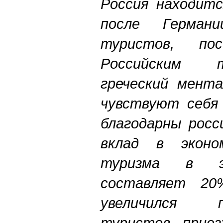
Россия
находитс
после
Германи
туристов
,
по
Российским
греческий
мент
чувствуют
себя
благодарны
росс
вклад
в
эконо
туризма
в
составляет
20
увеличился
туристов
,
прие