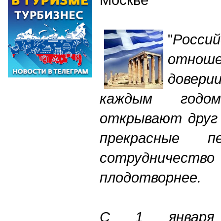
"
Россий
отноше
довери
каждым
годом
открывают
друг
прекрасные
п
сотрудничество
плодотворнее
.
С
1
января