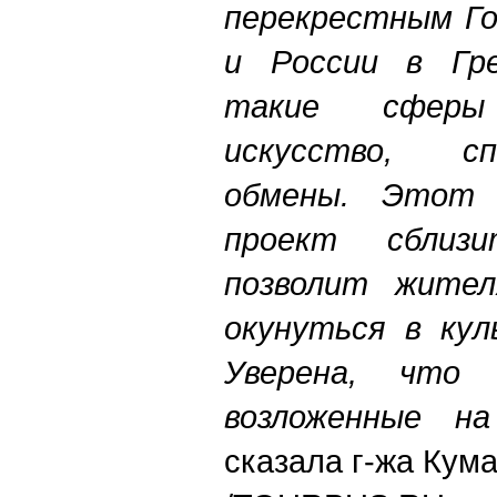
перекрестным
Г
и
России
в
Гр
такие
сферы
искусство
,
с
обмены
.
Этот
проект
сблизи
позволит
жител
окунуться
в
кул
Уверена
,
что
возложенные
на
сказала г-жа Кум