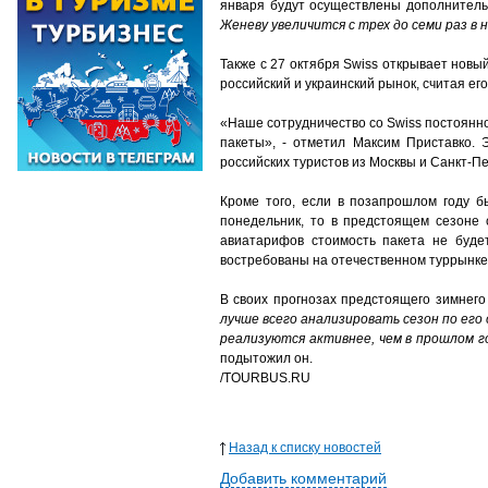
января будут осуществлены дополнитель
Женеву увеличится с трех до семи раз в 
Также с 27 октября Swiss открывает новы
российский и украинский рынок, считая е
«Наше сотрудничество со Swiss постоянн
пакеты», - отметил Максим Приставко.
российских туристов из Москвы и Санкт-Пе
Кроме того, если в позапрошлом году 
понедельник, то в предстоящем сезоне 
авиатарифов стоимость пакета не будет
востребованы на отечественном туррынке
В своих прогнозах предстоящего зимнего
лучше всего анализировать сезон по его
реализуются активнее, чем в прошлом г
подытожил он.
/TOURBUS.RU
Назад к списку новостей
Добавить комментарий