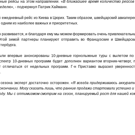
ные рейсы на этом направлении. «
В ближайшее время количество рейсов
неделю»,
- подчеркнул Патрик Хайманн.
й ежедневный рейс из Киева в Цюрих. Таким образом, швейцарский авиапере
го одним из наиболее важных и приоритетных.
о развивается, и благодаря ему мы можем формировать очень привлекательн
 Этой зимой партнеры планируют отправить во Французские и Швейцарск
тербурга.
были впервые анонсированы 10-дневные горнолыжные туры с вылетом по 
спектр 10-дневных программ будет дополнен вариантом вторник-четверг, 
 отличаться от недельных программ. Г-н Приставко выразил уверенност
.
 сезона эксперт достаточно осторожен.
«Я всегда придерживаюсь аккуратн
 окончании. Могу сказать лишь, что ранние продажи стартовали успешно 
оду. Мы с оптимизмом смотрим на сезон, планируемый рост для нашей ко