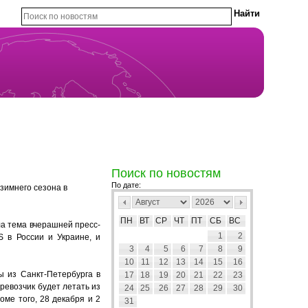
Поиск по новостям
По дате:
зимнего сезона в
ПН
ВТ
СР
ЧТ
ПТ
СБ
ВС
ла тема вчерашней пресс-
1
2
S в России и Украине, и
3
4
5
6
7
8
9
10
11
12
13
14
15
16
ы из Санкт-Петербурга в
17
18
19
20
21
22
23
ревозчик будет летать из
24
25
26
27
28
29
30
оме того, 28 декабря и 2
31