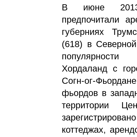
В июне 2013
предпочитали ар
губерниях Трум
(618) в Северно
популярност
Хордаланд с гор
Согн-ог-Фьорда
фьордов в запад
территории Цен
зарегистриров
коттеджах, арен