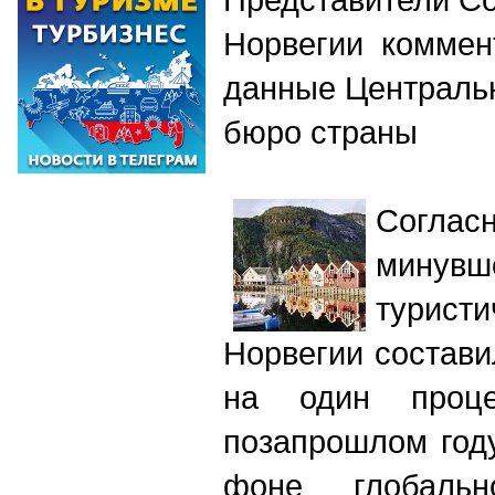
Норвегии коммен
данные Центральн
бюро страны
Согла
минувш
турист
Норвегии состави
на один проц
позапрошлом году
фоне глобальн