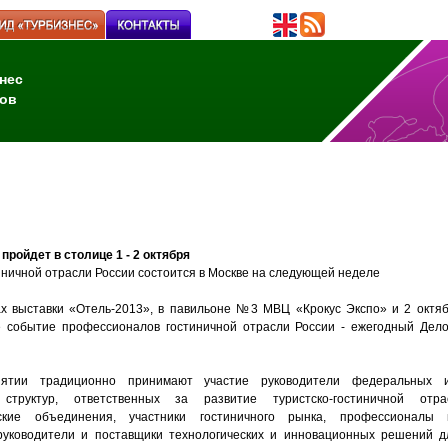
нес
ов
ройдет в столице 1 - 2 октября
ничной отрасли России состоится в Москве на следующей неделе
ах выставки «Отель-2013», в павильоне №3 МВЦ «Крокус Экспо» и 2 октя
е событие профессионалов гостиничной отрасли России - ежегодный Дел
ятии традиционно принимают участие руководители федеральных и 
х структур, ответственных за развитие туристско-гостиничной от
ьские объединения, участники гостиничного рынка, профессионалы
руководители и поставщики технологических и инновационных решений д