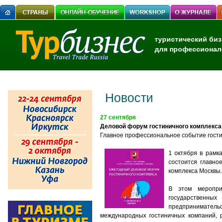
туристический биз
для профессионал
Новости
27 сентября
Деловой форум гостиничного комплекса п
Главное профессиональное событие гости
1 октября в рамк
состоится главно
комплекса Москвы.
В этом меропри
государственны
предпринимател
международных гостиничных компаний, 