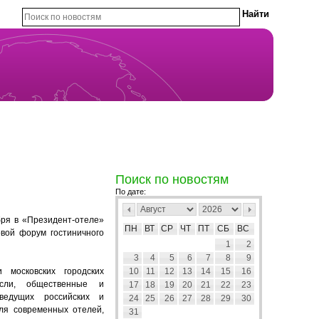
Поиск по новостям
По дате:
бря в «Президент-отеле»
ПН
ВТ
СР
ЧТ
ПТ
СБ
ВС
овой форум гостиничного
1
2
3
4
5
6
7
8
9
московских городских
10
11
12
13
14
15
16
расли, общественные и
17
18
19
20
21
22
23
 ведущих российских и
24
25
26
27
28
29
30
ля современных отелей,
31