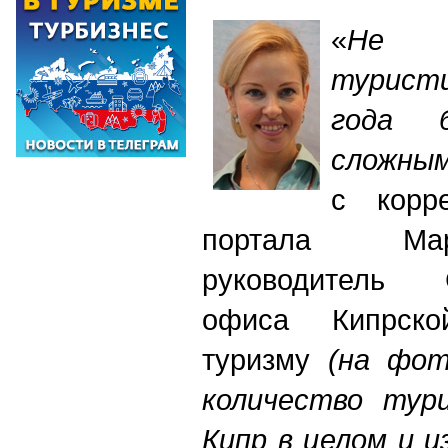
«
Не 
турист
года б
сложным
с корр
портала Ма
руководитель Са
офиса Кипрско
туризму
(на фо
количество тур
Кипр в целом и 