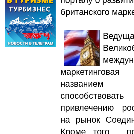
британского марк
Ведуща
Велико
междун
маркетингова
названием
способство
привлечению рос
на рынок Соедин
Кроме того, пр