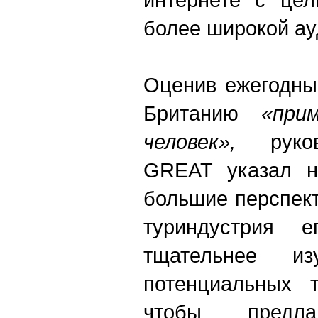
более широкой ау
Оценив ежегодны
Британию
«при
человек»,
руков
GREAT указал н
большие перспект
туриндустрия 
тщательнее и
потенциальных т
чтобы предл