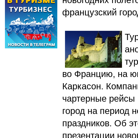
французский горо
Ту
ан
ту
во Францию, на ю
Каркасон. Компан
чартерные рейсы 
город на период 
праздников. Об э
презентации ново