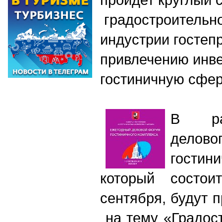
градостроительно
индустрии гостеп
привлечению инве
гостиничную сфе
В ра
дел
гостин
который состои
сентября, будут 
на тему «Градос