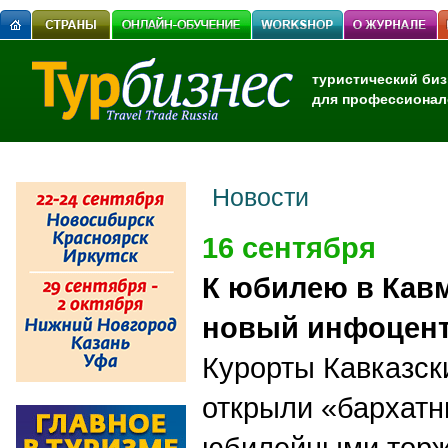
туристический биз
для профессионал
Новости
16 сентября
К юбилею в Кав
новый инфоцен
Курорты Кавказс
открыли «бархатн
юбилейными торж