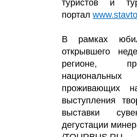
туристов и тур
портал
www.stavto
В рамках юбил
открывшего нед
регионе, п
национальных 
проживающих на
выступления тво
выставки суве
дегустации минер
/TOURBUS.RU