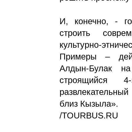
И, конечно, - г
строить совре
культурно-эт
Примеры – дей
Алдын-Булак н
строящийся 4-
развлекательный
близ Кызыла».
/TOURBUS.RU