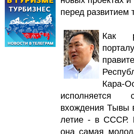
перед развитием 
Как р
порта
прави
Респу
Кара-
исполняется 
вхождения Тывы в
летие - в СССР.
она самая молод