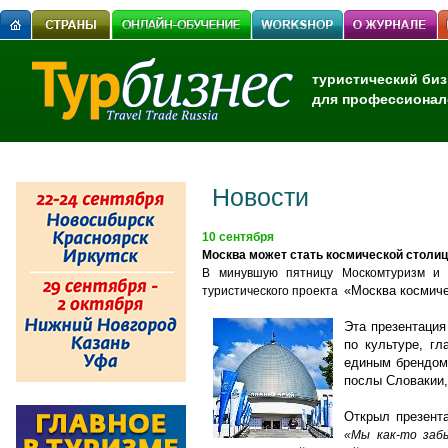
туристический биз
для профессионал
Новости
10 сентября
Москва может стать космической столи
В минувшую пятницу Москомтуризм и к
«Москва космиче
туристического проекта
Эта презентация
по культуре, г
единым брендом 
послы Словакии,
Открыл презента
«Мы как-то забы