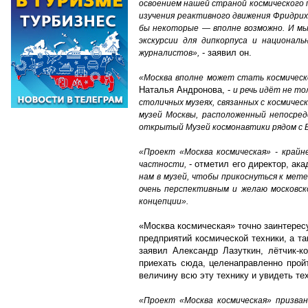
освоением нашей страной космического 
изучения реактивного движения Фридриха
бы некоторые — вполне возможно. И мы
экскурсии для дипкорпуса и национа
- заявил он.
журналистов»,
«Москва вполне может стать космическ
Наталья Андронова, -
и речь идёт не то
столичных музеях, связанных с космиче
музей Москвы, расположенный непосред
открытый Музей космонавтики рядом с 
«Проект «Москва космическая» - крайн
- отметил его директор, а
частности,
нам в музей, чтобы прикоснуться к мет
очень перспективным и желаю московск
концепции».
«Москва космическая» точно заинтересу
предприятий космической техники, а т
заявил Александр Лазуткин, лётчик-к
приехать сюда, целенаправленно пройт
величину всю эту технику и увидеть те
«Проект «Москва космическая» призван