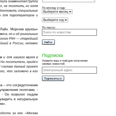
отала знаменитая Группа
о, не посетить, но хотя
По месяцу и году:
одготовить специальные
и для туроператоров и
По тексту:
Лайн. Морские круизы»
моса, но и об уникальных
адского РАН — старейший
йший в России, недавно
Подписка
м и для нашего музея в
Укажите ваш e-mail для получения
 Но посетители, придя к
свежих новостей.
 Я считаю данный проект
го, что заложено в его
ва – это сосредоточение
управления полетами, -
и. - Он позволит людям
 увидеть в натуральную
ем».
рдости за нее. «Москва