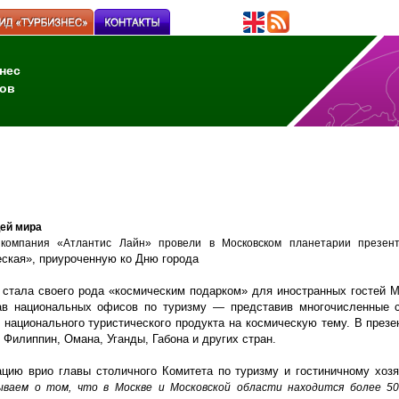
нес
ов
цей мира
омпания «Атлантис Лайн» провели в Московском планетарии презента
ская», приуроченную ко Дню города
 стала своего рода «космическим подарком» для иностранных гостей М
лав национальных офисов по туризму — представив многочисленные 
национального туристического продукта на космическую тему. В презе
 Филиппин, Омана, Уганды, Габона и других стран.
цию врио главы столичного Комитета по туризму и гостиничному хоз
ваем о том, что в Москве и Московской области находится более 50