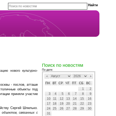
Поиск по новостям
По дате:
цию нового культурно-
ПН
ВТ
СР
ЧТ
ПТ
СБ
ВС
осквы - послов, атташе
1
2
столичные объекты под
нтации приняли участие
3
4
5
6
7
8
9
10
11
12
13
14
15
16
17
18
19
20
21
22
23
яйству Сергей Шпилько.
24
25
26
27
28
29
30
 объектов, связанных с
31