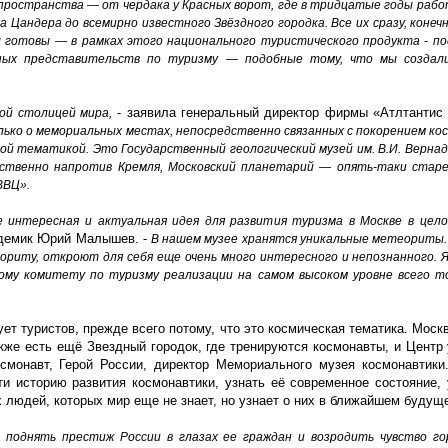
пространства — от чердака у Красных ворот, где в тридцатые годы раб
 Цандера до всемирно известного Звёздного городка. Все их сразу, конечн
 готовы — в рамках этого национального туристического продукта - п
льных представительств по туризму — подобные тому, что мы создал
- заявила генеральный директор фирмы «Атлтантис 
ой столицей мира,
лько о мемориальных местах, непосредственно связанных с покорением кос
ской тематикой. Это Государственный геологический музей им. В.И. Верн
ственно напротив Кремля, Московский планетарий — опять-таки старе
ВВЦ».
е интересная и актуальная идея для развития туризма в Москве в цело
кадемик Юрий Малышев. -
В нашем музее хранятся уникальные метеориты.
еориту, откроют для себя еще очень много интересного и непознанного.
ому комитету по туризму реализации на самом высоком уровне всего то
ет туристов, прежде всего потому, что это космическая тематика. Моск
акже есть ещё Звездный городок, где тренируются космонавты, и Центр 
осмонавт, Герой России, директор Мемориального музея космонавтик
и историю развития космонавтики, узнать её современное состояние,
х людей, которых мир еще не знает, но узнает о них в ближайшем будущ
 поднять престиж России в глазах ее граждан и возродить чувство го