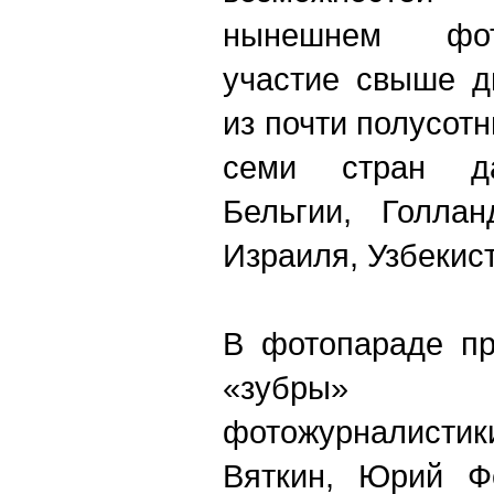
нынешнем фот
участие свыше д
из почти полусотн
семи стран да
Бельгии, Голла
Израиля, Узбекист
В фотопараде пр
«зубры» о
фотожурналист
Вяткин, Юрий Фе