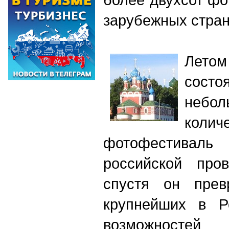
зарубежных стра
Летом
сос
небол
коли
фотофестивал
российской про
спустя он прев
крупнейших в Р
возможностей 