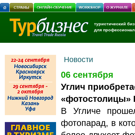
туристический биз
для профессионал
Новости
06 сентября
Углич приобрета
«фотостолицы» 
В Угличе проше
фотопарад, в кот
более двухсот фо