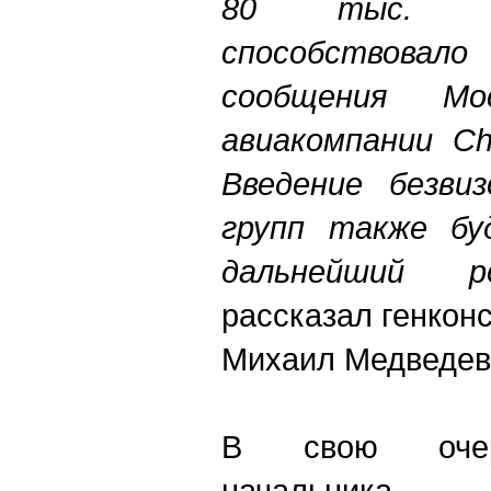
80 тыс. че
способствовало
сообщения Мо
авиакомпании Chi
Введение безви
групп также бу
дальнейший ро
рассказал генкон
Михаил Медведев
В свою очере
начальник