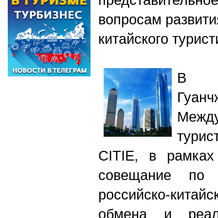
вопросам развити
китайского турис
В ки
Гуа
Межд
тури
СITIE, в рамках
совещание по 
российско-китай
обмена и реал