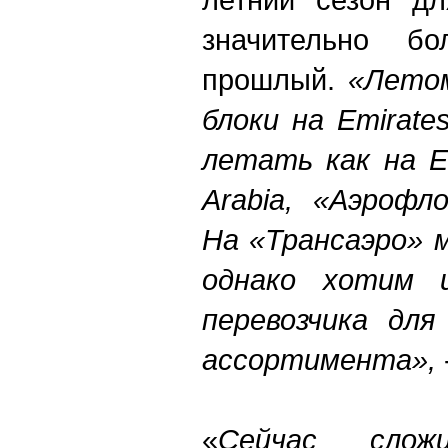
значительно б
прошлый.
«Летом
блоки на Emirate
летать как на Em
Arabia, «Аэрофл
На «Трансаэро» 
однако хотим и
перевозчика для
ассортимента»,
«
Сейчас слож