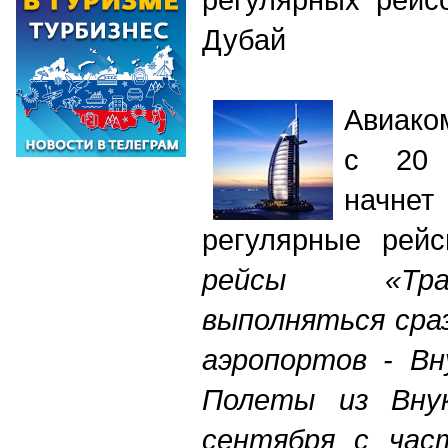
Дубай
Авиако
с 20 
начн
регулярные рей
рейсы «Тра
выполняться сраз
аэропортов - Вн
Полеты из Вну
сентября с час