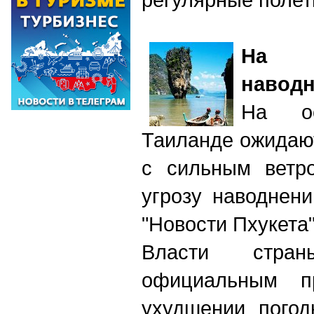
На 
навод
На о
Таиланде ожидаю
с сильным ветро
угрозу наводнен
"Новости Пхукета"
Власти стра
официальным п
ухудшении погод