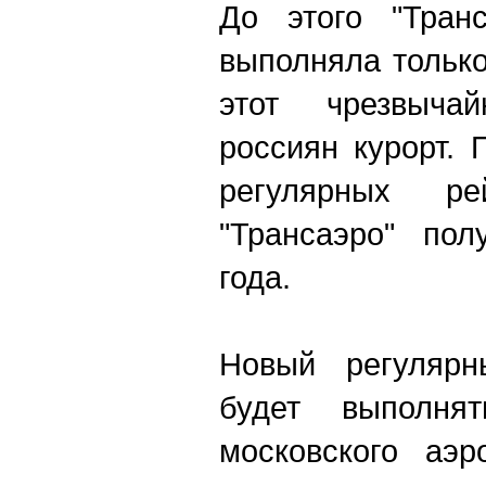
До этого "Тран
выполняла тольк
этот чрезвыча
россиян курорт.
регулярных р
"Трансаэро" по
года.
Новый регулярн
будет выполня
московского аэр