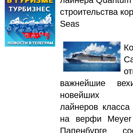
строительства кор
Seas
К
Ca
о
важнейшие вех
новейших ул
лайнеров класса
на верфи Meyer
Папенбурге сос