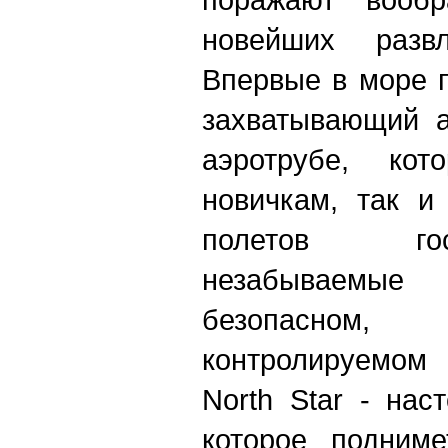
новейших разв
Впервые в море п
захватывающий а
аэротрубе, кот
новичкам, так 
полетов го
незабываем
безопасно
контролируемом 
North Star - нас
которое подниме