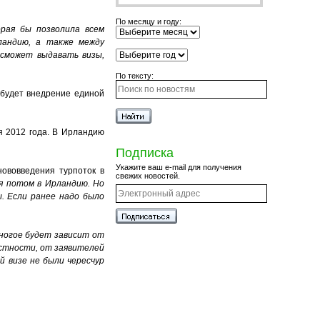
По месяцу и году:
рая бы позволила всем
ландию, а также между
 сможет выдавать визы,
По тексту:
 будет внедрение единой
я 2012 года. В Ирландию
Подписка
Укажите ваш e-mail для получения
ововведения турпоток в
свежих новостей.
я потом в Ирландию. Но
. Если ранее надо было
ногое будет зависит от
астности, от заявителей
й визе не были чересчур