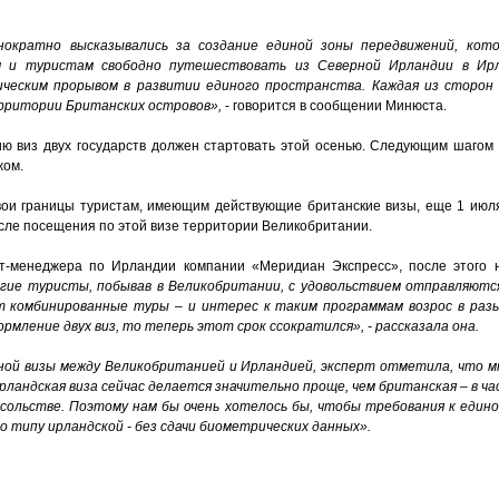
ократно высказывались за создание единой зоны передвижений, кото
м и туристам свободно путешествовать из Северной Ирландии в Ир
ческим прорывом в развитии единого пространства. Каждая из сторон
ерритории Британских островов»,
- говорится в сообщении Минюста.
ю виз двух государств должен стартовать этой осенью. Следующим шагом
жом.
вои границы туристам, имеющим действующие британские визы, еще 1 июл
сле посещения по этой визе территории Великобритании.
т-менеджера по Ирландии компании «Меридиан Экспресс», после этого н
гие туристы, побывав в Великобритании, с удовольствием отправляютс
комбинированные туры – и интерес к таким программам возрос в разы
мление двух виз, то теперь этот срок ссократился», - рассказала она.
ной визы между Великобританией и Ирландией, эксперт отметила, что м
Ирландская виза сейчас делается значительно проще, чем британская – в ч
сольстве. Поэтому нам бы очень хотелось бы, чтобы требования к едино
о типу ирландской - без сдачи биометрических данных».