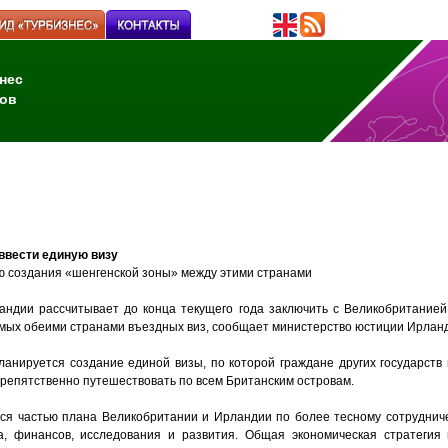
нес
ов
ввести единую визу
ю создания «шенгенской зоны» между этими странами
андии рассчитывает до конца текущего года заключить с Великобритание
мых обеими странами въездных виз, сообщает министерство юстиции Ирлан
ланируется создание единой визы, по которой граждане других государств
препятственно путешествовать по всем Британским островам.
тся частью плана Великобритании и Ирландии по более тесному сотрудниче
ва, финансов, исследования и развития. Общая экономическая стратеги