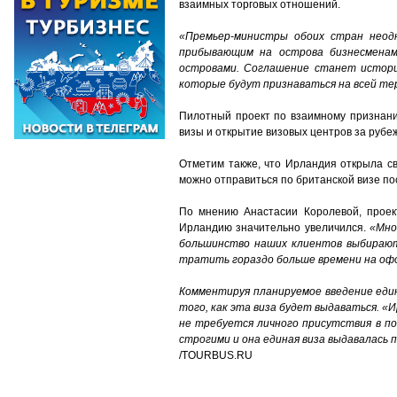
взаимных торговых отношений.
«Премьер-министры обоих стран неодн
прибывающим на острова бизнесмена
островами. Соглашение станет истори
которые будут признаваться на всей т
Пилотный проект по взаимному признани
визы и открытие визовых центров за рубе
Отметим также, что Ирландия открыла с
можно отправиться по британской визе по
По мнению Анастасии Королевой, проек
Ирландию значительно увеличился.
«Мно
большинство наших клиентов выбирают 
тратить гораздо больше времени на офор
Комментируя планируемое введение еди
того, как эта виза будет выдаваться. «
не требуется личного присутствия в по
строгими и она единая виза выдавалась п
/TOURBUS.RU