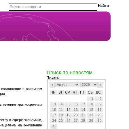
Поиск по новостям
По дате:
й соглашение о взаимном
ПН
ВТ
СР
ЧТ
ПТ
СБ
ВС
дии.
1
2
3
4
5
6
7
8
9
 в течение краткосрочных
10
11
12
13
14
15
16
17
18
19
20
21
22
23
ству в сфере экономики,
24
25
26
27
28
29
30
я нацелена на оживление
31