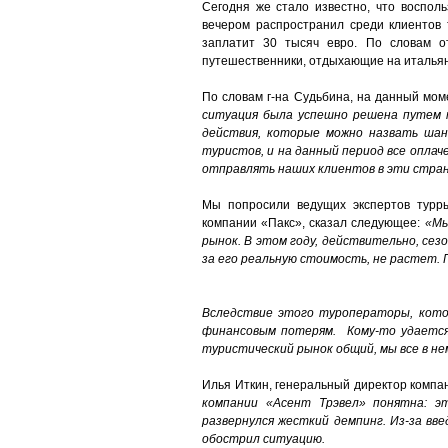
Сегодня же стало известно, что восполь
вечером распространил среди клиентов 
заплатит 30 тысяч евро. По словам от
путешественники, отдыхающие на итальян
По словам г-на Судьбина, на данный мо
ситуация была успешно решена путем 
действия, которые можно назвать ша
туристов, и на данный период все опла
отправлять наших клиентов в эти стра
Мы попросили ведущих экспертов турр
компании «Пакс», сказал следующее:
«Мы
рынок. В этом году, действительно, сез
за его реальную стоимость, не растет.
Вследствие этого туроператоры, кото
финансовым потерям.
Кому-то удается 
туристический рынок общий, мы все в нем
Илья Иткин, генеральный директор компан
компании «Асент Трэвел» понятна: э
развернулся жесткий демпинг. Из-за вве
обострил ситуацию.