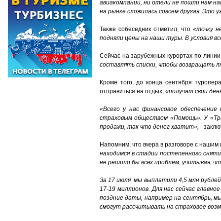
авиакомпании, ни отели не пошли нам на
на рынке сложилась совсем другая. Это уж
Также собеседник отметил, что
«точку н
подняли цены на наши туры. В условия 
Сейчас на зарубежных курортах по линии
составлять списки, чтобы возвращать лю
Кроме того, до конца сентября туропера
отправиться на отдых,
«получат свои ден
«Всего у нас финансовое обеспечение
страховым обществом «Помощь». У «Тра
продажи, так что денег хватит»,
- заклю
Напомним, что вчера в разговоре с нашим
находимся в стадии постепенного сняти
не решило бы всех проблем, учитывая, ч
За 17 июля
мы выплатили 4,5 млн рублей 
17-19 миллионов. Для нас сейчас главно
поздние даты, например на сентябрь, м
смогут рассчитывать на страховое воз