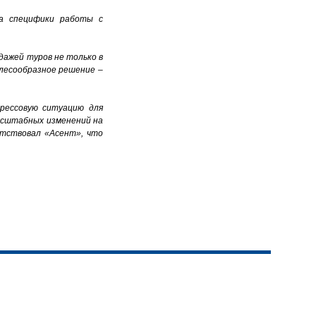
за специфики работы с
дажей туров не только в
елесообразное решение –
трессовую ситуацию для
масштабных изменений на
утствовал «Асент», что