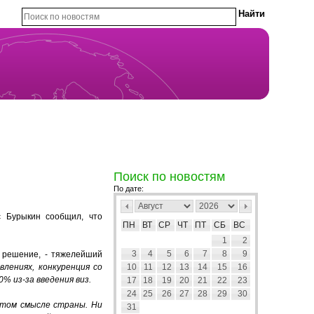
Поиск по новостям
По дате:
с Бурыкин сообщил, что
ПН
ВТ
СР
ЧТ
ПТ
СБ
ВС
1
2
3
4
5
6
7
8
9
е решение, - тяжелейший
лениях, конкуренция со
10
11
12
13
14
15
16
0% из-за введения виз.
17
18
19
20
21
22
23
24
25
26
27
28
29
30
этом смысле страны. Ни
31