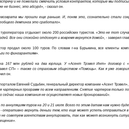
встречу и не пожелали смягчить условия контрактов, которые мы подписыв
е не бизнес, это абсурд»,
- сказал он.
евозврата мы прошли еще раньше. И, поняв это, сознательно стали со
всеобщего демпинга это сработало».
 туроператора отдыхает около 200 российских туристов.
«Это не тот случа
дей. Все они спокойно отдохнут и вовремя вернутся домой»,
- заверил гла
тор продал около 100 туров. По словам г-на Бурыкина, все клиенты комп
ьги по фингарантиям».
 на 167 млн рублей на два юрлица. У «Асент Трэвел Инт» договор с
вел СП» – также со страховым обществом «Помощь». Как я уже говорил
чил он.
 порталом Евгений Судьбин, генеральный директор компании «Асент Трэвел»,
я чартерных программ по всем направлениям. Снятие чартеров только п
то сейчас наша компания не осуществляет новых бронирований».
по аннуляциям туров на 20 и 21 июля. Всего по этим датам нам нужно бу
е - оперативно вернуть деньги тем, кто еще может успеть отправиться в 
ы не советуем агентствам аннулировать, так как может возникнуть ситуа
мещение».