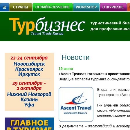
туристический биз
для профессионал
Новости
19 июля
«Асент Трэвел» готовится к приостанов
Ведущие эксперты туррынка обсуждают гр
Вчера в интервью
туроператор «Асент
Г-н Бурыкин объяс
сезон.
«Непомерны
стороны систем он
В результате – жесточайший и всеобщи