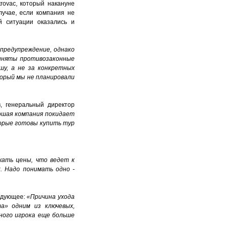
rovac, который накануне
лучае, если компания не
й ситуации оказались и
предупреждение, однако
риняты противозаконные
у, а не за конкретных
торый мы не планировали
, генеральный директор
рошая компания покидает
торые готовы купить тур
жать цены, что ведет к
. Надо понимать одно -
едующее:
«Причина ухода
а» одним из ключевых,
пного игрока еще больше