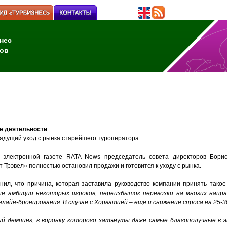
нес
ов
ке деятельности
ядущий уход с рынка старейшего туроператора
 электронной газете RATA News председатель совета директоров Бори
 Трэвел» полностью остановил продажи и готовится к уходу с рынка.
нил, что причина, которая заставила руководство компании принять тако
е амбиции некоторых игроков, переизбыток перевозки на многих направ
лайн-бронирования. В случае с Хорватией – еще и снижение спроса на 25-3
й демпинг, в воронку которого затянуты даже самые благополучные в 