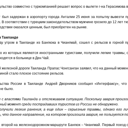
ульство совместно с туркомпанией решает вопрос о вылете г-на Герасимова в
т был задержан в аэропорту города Анталии 25 июня за попытку вывезти 
. В соответствии с турецким законодательством мужчине грозило до 12 лет т
ледствии оказался ценным, был приобретен на рынке.
в Таиланде
ду утром в Таиланде из Бангкока в Чиангмай, сошел с рельсов в горной 
о из которых являются иностранными туристами, получили легкие травмы, о
одятся в больнице в Ден Чай.
й железной дороги Таиланда Прапас Чонгсанган заявил, что на данный моме
иной стало плохое состояние рельсов.
ьства России в Таиланде Андрей Дворников сообщил «Интерфаксу», что 
не было.
 с властями Таиланда и отслеживаем ситуацию. Поскольку авария произ
анный момент среди пострадавших туристов из России не обнаружено.
олучили легкие ранения, а еще один – серьезные травмы, однако его л
что данное направление, на котором произошла авария, не пользуется по
е второй на железнодорожном маршруте Бангкок – Чиангмай. Первый поезд с