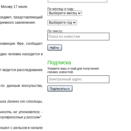
 Москву 17 июля.
По месяцу и году:
предмет, представляющий
юремного заключения.
По тексту:
провинции Фре, сообщает
дин человек находится в
Подписка
Укажите ваш e-mail для получения
нт ведется расследование
свежих новостей.
по данным консульства,
ошла далеко от столицы,
ичность не уточняется
, -
пулярностью у россиян".
ошел с рельсов в начале