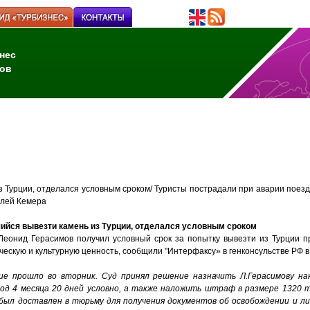
нес
ов
 Турции, отделался условным сроком/ Туристы пострадали при аварии поезд
елей Кемера
ийся вывезти камень из Турции, отделался условным сроком
 Леонид Герасимов получил условный срок за попытку вывезти из Турции 
ческую и культурную ценность, сообщили "Интерфаксу» в генконсульстве РФ в
ие прошло во вторник. Суд принял решение назначить Л.Герасимову на
год 4 месяца 20 дней условно, а также наложить штраф в размере 1320 т
 был доставлен в тюрьму для получения документов об освобождении и л