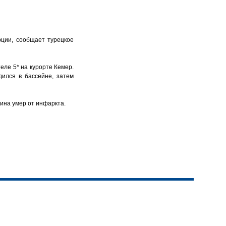
рции, сообщает турецкое
еле 5* на курорте Кемер.
дился в бассейне, затем
ина умер от инфаркта.