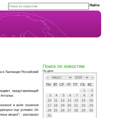
Поиск по новостям
По дате:
а в Таиланде/ Российский
ПН
ВТ
СР
ЧТ
ПТ
СБ
ВС
1
2
предмет, представляющий
3
4
5
6
7
8
9
 Анталье.
10
11
12
13
14
15
16
казание в виде лишения
17
18
19
20
21
22
23
урецких лир условно. Из
24
25
26
27
28
29
30
ичных вещей"
, - рассказал
31