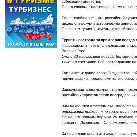
собеседник агентства.
По его словам, в настоящее время генконс
Ранее сообщалось, что российский турис
археологическую и историческую ценность
По словам туриста, камень, который впос
Туристы пострадали при аварии поезда 
Пассажирский поезд, следовавший в сре
Bangkok Post.
Около 30 пассажиров поезда, большинств
тяжелом состоянии. Все пострадавшие нах
Как пишет издание, глава Государственно
причин аварии, предположительно всему в
Заведующий консульским отделом посол
российских туристов среди пострадавших 
"
Мы находимся в тесном взаимодействии
информация приходит не сразу, но на д
По нашим данным порядка 20 человек п
заявил г-н Дворников. –
Стоит отметить, 
За последний месяц эта авария стала уж