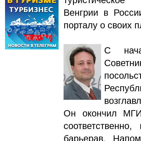
Венгрии в Росси
порталу о своих п
С нач
Совет
посол
Респу
возглав
Он окончил МГИ
соответственно,
барьерав. Напом