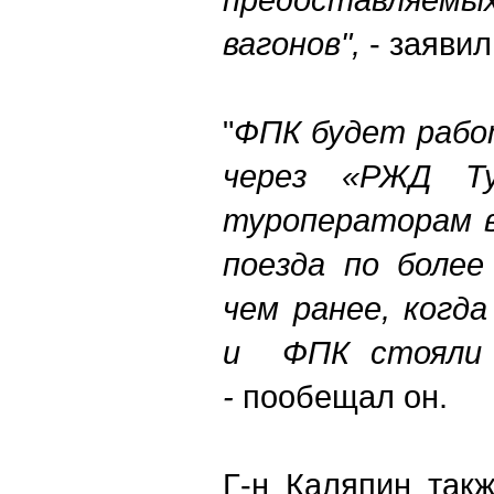
вагонов",
- заявил
"
ФПК будет рабо
через «РЖД Ту
туроператорам 
поезда по более
чем ранее, когд
и ФПК стояли д
-
пообещал он.
Г-н Каляпин так