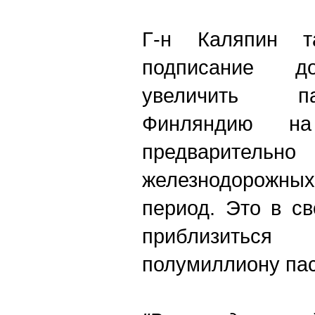
Г-н Каляпин т
подписание до
увеличить п
Финляндию 
предварительн
железнодорожных
период. Это в с
приблизить
полумиллиону па