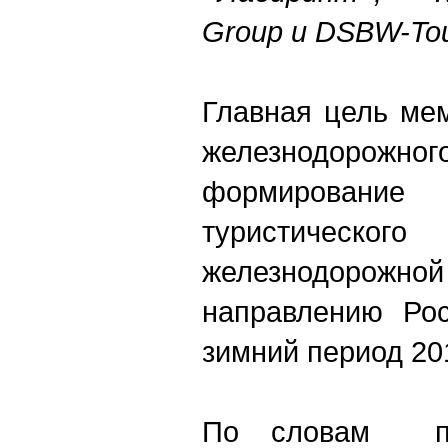
Group и DSBW-Tou
Главная цель ме
железнодоро
формировани
туристическ
железнодорожно
направлению Ро
зимний период 20
По словам пер