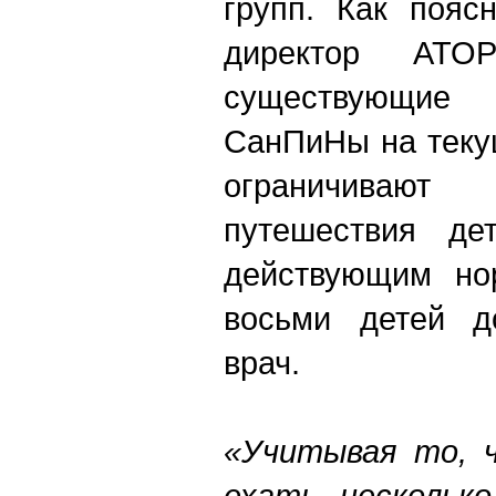
групп. Как пояс
директор АТО
существующие
СанПиНы на теку
ограничива
путешествия де
действующим нор
восьми детей д
врач.
«Учитывая то, 
ехать нескольк