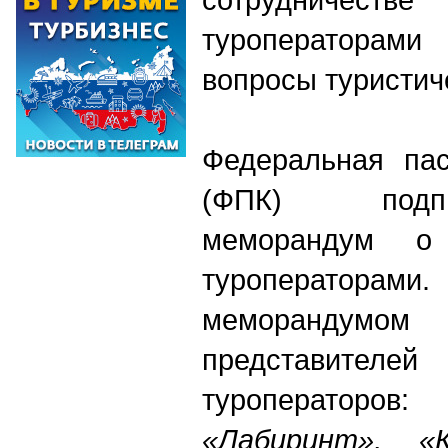
туроператорами
вопросы туристич
Федеральная пас
(ФПК) подпи
меморандум о 
туроператора
меморандумо
представителе
туроператор
«Лабиринт», «