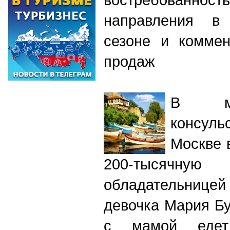
направления в
сезоне и коммен
продаж
В ми
консул
Москве 
200-тысяч
обладательницей
девочка Мария Бу
с мамой еде