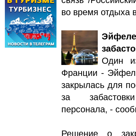
во время отдыха 
Эйф
забаст
Один и
Франции - Эйфел
закрылась для по
за забастовк
персонала, - соо
Решение о зак