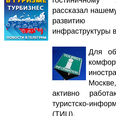
рассказал нашему
развитию т
инфраструктуры в
Для об
комфо
иност
Москве
активно работ
туристско-инфо
(ТИЦ).