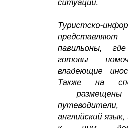
ситуаций.
Туристско-инфо
представляют
павильоны, гд
готовы помоч
владеющие инос
Также на спе
размещены 
путеводители,
английский язык,
к ним доба