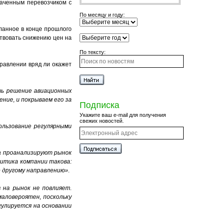
наченным перевозчиком с
По месяцу и году:
ланное в конце прошлого
ствовать снижению цен на
По тексту:
равлении вряд ли окажет
ть решение авиационных
ние, и покрываем его за
Подписка
Укажите ваш e-mail для получения
свежих новостей.
ользование регулярными
ла проанализируют рынок
итика компании такова:
о другому направлению
».
в на рынок не повлияет.
маловероятен, поскольку
гулируется на основании