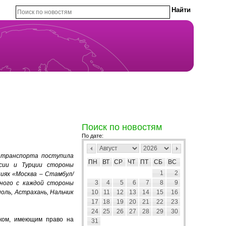
Поиск по новостям
По дате:
 транспорта поступила
ПН
ВТ
СР
ЧТ
ПТ
СБ
ВС
сии и Турции стороны
1
2
иях «Москва – Стамбул/
3
4
5
6
7
8
9
ного с каждой стороны
оль, Астрахань, Нальчик
10
11
12
13
14
15
16
17
18
19
20
21
22
23
24
25
26
27
28
29
30
иком, имеющим право на
31