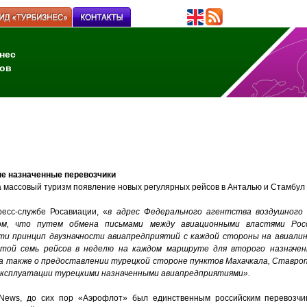
нес
ов
ые назначенные перевозчики
а массовый туризм появление новых регулярных рейсов в Анталью и Стамбул
есс-службе Росавиации, «
в адрес Федерального агентства воздушного
м, что путем обмена письмами между авиационными властями Рос
сти принцип двузначности авиапредприятий с каждой стороны на авиалин
той семь рейсов в неделю на каждом маршруте для второго назначен
а также о предоставлении турецкой стороне пунктов Махачкала, Ставроп
эксплуатации турецкими назначенными авиапредприятиями».
-News, до сих пор «Аэрофлот» был единственным российским перевозч