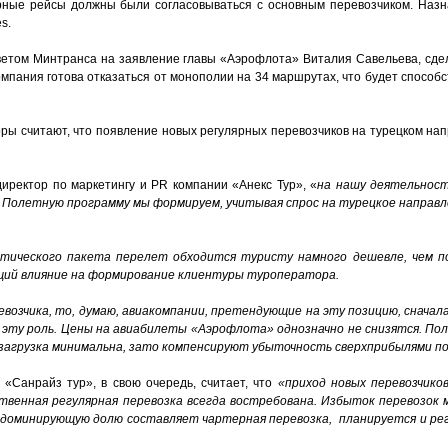
рные рейсы должны были согласовываться с основным перевозчиком. Наз
s.
ветом Минтранса на заявление главы «Аэрофлота» Виталия Савельева, сде
компания готова отказаться от монополии на 34 маршрутах, что будет способ
ы считают, что появление новых регулярных перевозчиков на турецком нап
директор по маркетингу и PR компании «Анекс Тур», «
на нашу деятельнос
 Полетную программу мы формируем, учитывая спрос на турецкое направле
стического пакета перелет обходится туристу намного дешевле, чем п
щий влияние на формирование клиентуры туроператора.
евозчика, то, думаю, авиакомпании, претендующие на эту позицию, снача
 эту роль.
Цены на авиабилеты «Аэрофлота» однозначно не снизятся. Пол
и загрузка минимальна, зато компенсируют убыточность сверхприбылями п
«Санрайз тур», в свою очередь, считает, что
«приход новых перевозчико
твенная регулярная перевозка всегда востребована. Избыток перевозок 
 доминирующую долю составляет чартерная перевозка, планируется и ре