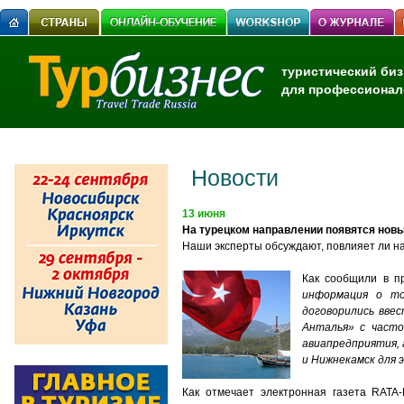
туристический биз
для профессионал
Новости
13 июня
На турецком направлении появятся нов
Наши эксперты обсуждают, повлияет ли н
Как сообщили в пр
информация о то
договорились вве
Анталья» с часто
авиапредприятия, 
и Нижнекамск для 
Как отмечает электронная газета RATA