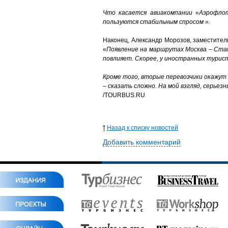
Что касается авиакомпании «Аэрофлот
пользуются стабильным спросом
».
Наконец, Александр Морозов, заместител
«
Появление на маршрутах Москва – Стам
повлияет. Скорее, у иностранных турис
Кроме того, вторые перевозчики окажу
– сказать сложно.
На мой взгляд, серьез
/TOURBUS.RU
Назад к списку новостей
Добавить комментарий