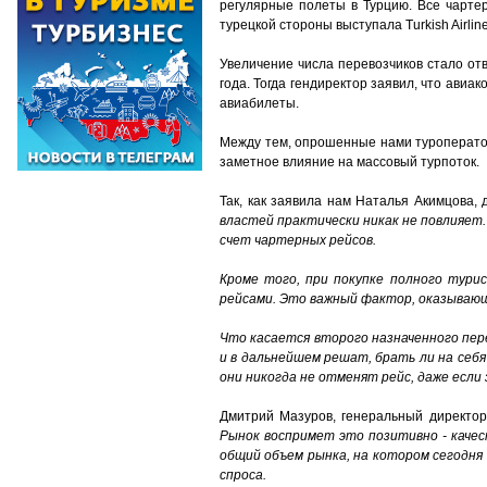
регулярные полеты в Турцию. Все чарте
турецкой стороны выступала Turkish Airline
Увеличение числа перевозчиков стало от
года. Тогда гендиректор заявил, что авиа
авиабилеты.
Между тем, опрошенные нами туроператор
заметное влияние на массовый турпоток.
Так, как заявила нам Наталья Акимцова, 
властей практически никак не повлияет.
счет чартерных рейсов.
Кроме того, при покупке полного тури
рейсами. Это важный фактор, оказываю
Что касается второго назначенного пер
и в дальнейшем решат, брать ли на себя
они никогда не отменят рейс, даже есл
Дмитрий Мазуров, генеральный директор 
Рынок воспримет это позитивно - качес
общий объем рынка, на котором сегодня
спроса.