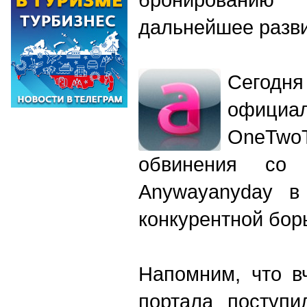
дальнейшее разв
Сегодня
официал
OneTwo
обвинения со 
Аnywayanyday в
конкурентной бор
Напомним, что в
портала поступи