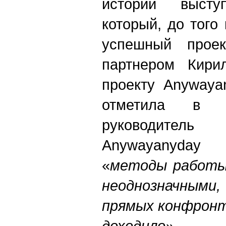
истории высту
который, до того
успешный проек
партнером Кири
проекту Anywaya
отметила в
руководите
Аnywayanyday 
«
методы работы
неоднозначным
прямых конфронт
доходило».