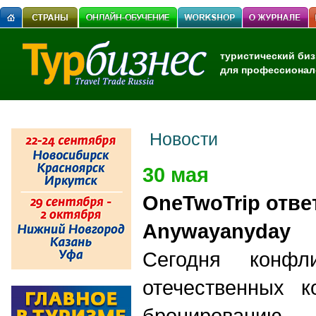
туристический биз
для профессионал
Новости
30 мая
ОneTwoTrip отве
Аnywayanyday
Сегодня конфл
отечественных к
бронированию