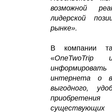
возможной ре
лидерской пози
рынке».
В компании та
«
OneTwoTrip
информироват
интернета о в
выгодного, удо
приобретени
существующих 